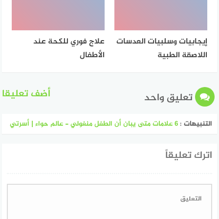
إيجابيات وسلبيات العدسات
علاج فوري للكحة عند
اللاصقة الطبية
الأطفال
أضف تعليقا
تعليق واحد
التنبيهات :
6 علامات متى يبان أن الطفل منغولي - عالم حواء | أسرتي
اترك تعليقاً