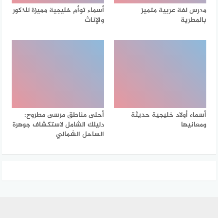
مدرس لغة عربية متميز
أسماء توأم خليجية مميزة للذكور
بالمطرية
والإناث
أسماء أولاد خليجية حديثة
أحلى مناطق مرسى مطروح:
ومعانيها
دليلك الشامل لاستكشاف جوهرة
الساحل الشمالي