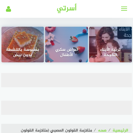
لتجاوز
أسرتي
لى
لمحتوى
تربية الأبناء
اعراض سكري
بسبوسة بالقشطة
الناجحة
الأطفال
بدون بيض
الرئيسية
⁄
صحه
⁄
متلازمة القولون العصبي (متلازمة القولون