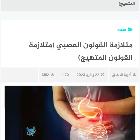
المتهيج)
صحه
متلازمة القولون العصبي (متلازمة
القولون المتهيج)
أميرة الصادق
22 يناير، 2023
1
1362