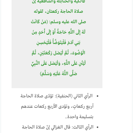
المالكية والحنابلة والشافعية إنّ
صلاة الحاجة ركعتان، لقوله
صلى الله عليه وسلم: (مَنْ كَانَتْ
لَهُ إِلَى اللَّهِ حَاجَةٌ أَوْ إِلَى أَحَدٍ مِنْ
بَنِي آدَمَ فَلْيَتَوَضَّأْ فَلْيُحْسِنِ
الْوُضُوءَ، ثُمَّ لْيُصَل رَكْعَتَيْنِ، ثُمَّ
لْيُثْنِ عَلَى اللَّهِ، وَلْيُصَل عَلَى النَّبِيِّ
صَلَّى اللَّهُ عَلَيْهِ وَسَلَّمَ)
الرأي الثاني (الحنفية): تؤدّى صلاة الحاجة
أربع ركعاتٍ، وتؤدى الأربع ركعات عندهم
بتسليمة واحدة..
الرأي الثالث: قال الغزالي إنّ صلاة الحاجة