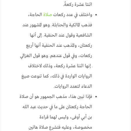
اثنتا عشرة ركعةً.
واختلف في عدد ركعات
صلاة
الحاجة،
فذهب المالكية والحنابلة ـ وهو المشهور عند
الشافعية وقول عند الحنفية ـ إلى أنها
ركعتان، والمذهب عند الحنفية أنها أربع
ركعات، وفي قول عندهم ـ وهو قول الغزالي
ـ إنها اثنتا عشرة ركعة، وذلك لاختلاف
الروايات الواردة في ذلك، كما تنوعت صيغ
الدعاء لتعدد الروايات
.
فإذا تبين هذا، مذهب الجمهور هو أن صلاة
الحاجة ركعتان على ما في حديث
عبد الله
بن أبي أوفى،
وليس لهما قراءة
مخصوصة، وعليه فتشرع صلاة هاتين