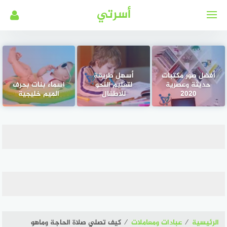
لتجاوز
أسرتي
لى
لمحتوى
أفضل صور مكتبات
أسهل طريقة
حديثة وعصرية
لتعليم النحو
اسماء بنات بحرف
2020
للاطفال
الميم خليجية
الرئيسية
⁄
عبادات ومعاملات
⁄
كيف تصلي صلاة الحاجة وماهو