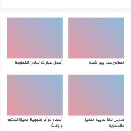
نصائح عند بيع شقة
أجمل عبارات إعلان الخطوبة
مدرس لغة عربية متميز
أسماء توأم خليجية مميزة للذكور
بالمطرية
والإناث