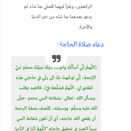
الركعتين، ويقرأ فيهما المصلي بما شاء ثم
يدعو بعدهما بما شاء من خير الدنيا
والآخرة.
دعاء صلاة الحاجة:
(اللَّهمَّ إنِّي أسألُكَ وأتوجَّهُ إليكَ بنبيِّكَ محمَّدٍ نبيِّ
الرَّحمةِ، إنِّي توجَّهتُ بِكَ إلى ربِّي في حاجَتي هذِهِ
لتقضى ليَ، اللَّهمَّ فشفِّعهُ فيَّ)، فالعبد يطلب
ويسأل الله -تعالى- بشفاعة النبي محمدٍ -صلّى
الله عليه وسلّم- ووسيلته، المتّصف بصفة الرحمة
أن يقضي الله حاجته، أي أنّ تكون شفاعة النبي
سبباً للعبد في تحقيق حاجته.”اللَّهمَّ آتِنا في الدُّنيا