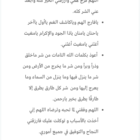
اللهم فرج همي وارزقني الخير كله وابعد
عني الشر كله.
يافارج الهم وياكاشف الغم ياأول ياآخر
ياحنان يامنان ياذا الجود والإكرام يامغيث
أغثني يامغيث أغثني.
أعوذ بكلمات الله التامات من شر ماخلق
وذرأ وبرأ ومن شر ما يخرج من الأرض ومن
شر ما ينزل فيها وما ينزل من السماء وما
يعرج إليها ومن شر كل طارق يطرق إلا
طارقًا يطرق بخير يارحمن.
اللهم وفقني لما تحبه وترضاه اللهم إني
أخذت بالأسباب و توكلت عليك فارزقني
النجاح والتوفيق في جميع أموري.