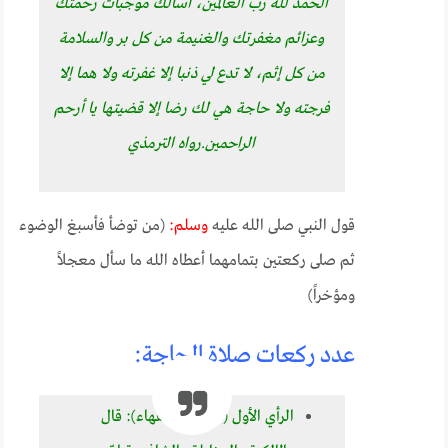
الحمد لله رب العالمين، أسألك موجبات رحمتك
وعزائم مغفرتك والغنيمة من كل بر والسلامة
من كل إثم، لا تدع لي ذنبا إلا غفرته ولا هما إلا
فرجته ولا حاجة هي لك رضا إلا قضيتها يا أرحم
الراحمين.رواه الترمذي
قول النبي صلى الله عليه
وسلم:
(من توضأ فأسبغ الوضوء
ثم صلى ركعتين بتمامهما أعطاه الله ما سأل معجلاً
ومؤخراً)
عدد ركعات صلاة الحاجة:
الرأي الأول (جمهور الفقهاء): قال