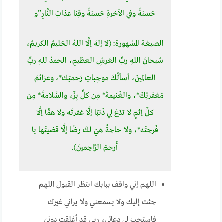
حَسنةً وفي الآخرةِ حَسنةً وقِنا عذابَ النَّارِ”و
الصيغة المشهورة: (لا إلهَ إلَّا اللهُ الحَليمُ الكريمُ،
سُبحانَ اللهِ ربِّ العَرشِ العظيمِ، الحمدُ للهِ ربِّ
العالمينَ، أسألُكَ موجِباتِ رَحمتِك*، وعزائمَ
مَغفرتِكَ*، والغَنيمةَ* مِن كلِّ بِرٍّ، والسَّلامةَ* مِن
كلِّ إثمٍ لا تدَعْ لِي ذَنبًا إلَّا غفرتَه ولا همًّا إلَّا
فَرجتَه*، ولا حاجةً هيَ لكَ رضًا إلَّا قضيتَها يا
أَرحمَ الرَّاحِمينَ).
اللهم إني واقف ببابك انتظر القبول اللهم
جئت إليك ولا يسمعني ولا يراني غيرك
فاستجب لي دعائي، ربي قد أغلقت دونيَ