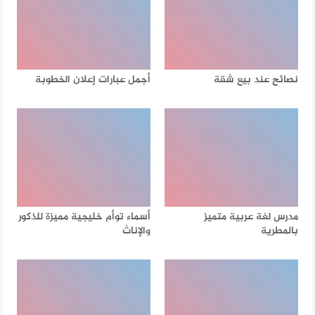
نصائح عند بيع شقة
أجمل عبارات إعلان الخطوبة
مدرس لغة عربية متميز
أسماء توأم خليجية مميزة للذكور
بالمطرية
والإناث