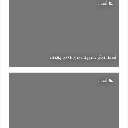
أسماء
أسماء توأم خليجية مميزة للذكور والإناث
أسماء