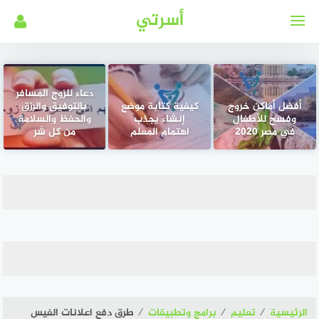
لتجاوز
أسرتي
لى
لمحتوى
دعاء للزوج المسافر
أفضل أماكن خروج
كيفية كتابة موضع
بالتوفيق والرزق
وفسح للأطفال
إنشاء يجذب
والحفظ والسلامة
في مصر 2020
اهتمام المعلم
من كل شر
الرئيسية
⁄
تعليم
⁄
برامج وتطبيقات
⁄
طرق دفع اعلانات الفيس