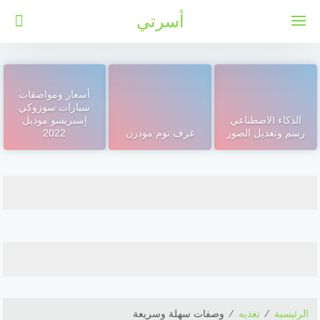
لتجاوز
أسرتي
لى
لمحتوى
أسعار ومواصفات
سيارات سوزوكي
الذكاء الاصطناعي
إسبريسو موديل
رسم وتعديل الصور
غرف نوم مودرن
2022
الرئيسية
⁄
تغذيه
⁄
وصفات سهلة وسريعة