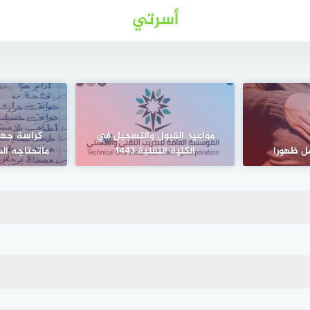
أسرتي
مواعيد القبول والتسجيل في
كراسة جها
ل ظهورا
الكلية التقنية 1443
ماتحتاجه ال