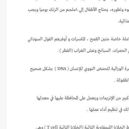
بالغة في تكوين الجسم ونموه وتطوره، يحتاج الأطفال إلي ١٠ملجم من الزنك يوميا ويجب
ائية.
ملة خاصة جنين القمح ، المكسرات و أوفرهم الفول السوداني
م الحمراء، السبانخ وعش الغراب (الفطر ) .
يدخل الزنك في تكوين الشفرة الوراثية للحمض النووي للإنسان ( DNA ) بشكل صحيح
لطفولة .
بير من الإنزيمات ويعمل على المحافظة عليها في معدلها
 في تنظيم أداء عملها .
يحتاج الجسم الزنك لتنشيط الخلايا الليمفاوية التائية (الخلايا التائية T cell ) وهي