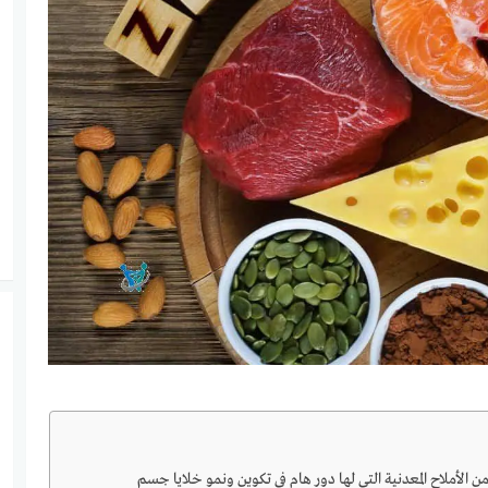
من الأملاح المعدنية التي لها دور هام في تكوين ونمو خلايا جسم