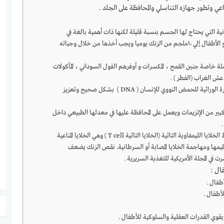
عي وتطور جهازه التناسلي والمحافظة على الجلد .
دنية التي يحتاج لها الجسم بنسبة قليلة لكنها ذات أهمية بالغة في
تكوين الجسم ونموه وتطوره، يحتاج الأطفال إلي ١٠ملجم من الزنك يوميا ويجب أخذها من خلال وجباته
لة خاصة جنين القمح ، المكسرات و أوفرهم الفول السوداني ، المأكولات
عش الغراب (الفطر ) .
يدخل الزنك في تكوين الشفرة الوراثية للحمض النووي للإنسان ( DNA ) بشكل صحيح وتعزيز
بير من الإنزيمات ويعمل على المحافظة عليها في معدلها الطبيعي داخل
يحتاج الجسم الزنك لتنشيط الخلايا الليمفاوية التائية (الخلايا التائية T cell ) وهي الخلايا المناعية
نظيمها ومهاجمة الخلايا المصابة أو السرطانية. نقص الزنك يضعف
 في المجلة الأمريكية للتغذية السريرية .
ال :
طفال .
لأطفال .
قوي القدرات العقلية والسلوكية للأطفال .