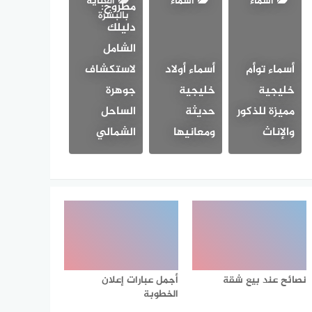
أسماء
أسماء
العناية
مطروح:
بالبشرة
دليلك
الشامل
أسماء توأم
أسماء أولاد
لاستكشاف
خليجية
خليجية
جوهرة
مميزة للذكور
حديثة
الساحل
والإناث
ومعانيها
الشمالي
نصائح عند بيع شقة
أجمل عبارات إعلان
الخطوبة