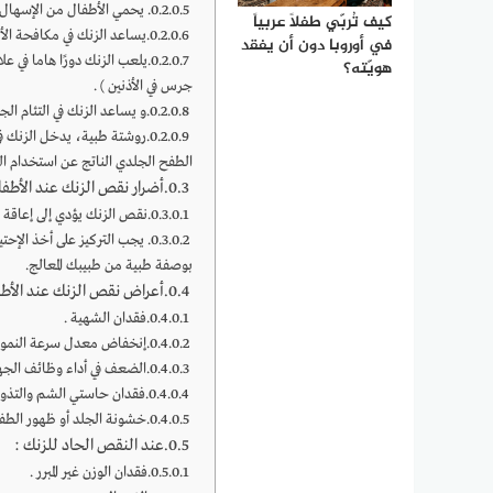
يحمي الأطفال من الإسهال 
كيف تُربّي طفلاً عربياً
يساعد الزنك في مكافحة الأم
في أوروبا دون أن يفقد
يلعب الزنك دورًا هاما في ع
هويّته؟
جرس في الأذنين ) .
و يساعد الزنك في التئام الج
روشتة طبية، يدخل الزنك ف
الطفح الجلدي الناتج عن استخدام ا
أضرار نقص الزنك عند الأطفا
نقص الزنك يؤدي إلى إعاقة في
يجب التركيز على أخذ الإحتيا
بوصفة طبية من طبيبك المعالج.
أعراض نقص الزنك عند الأط
فقدان الشهية .
إنخفاض معدل سرعة النمو 
الضعف في أداء وظائف الجهاز
فقدان حاستي الشم والتذوق
خشونة الجلد أو ظهور الطفح
عند النقص الحاد للزنك :
فقدان الوزن غير المبرر .