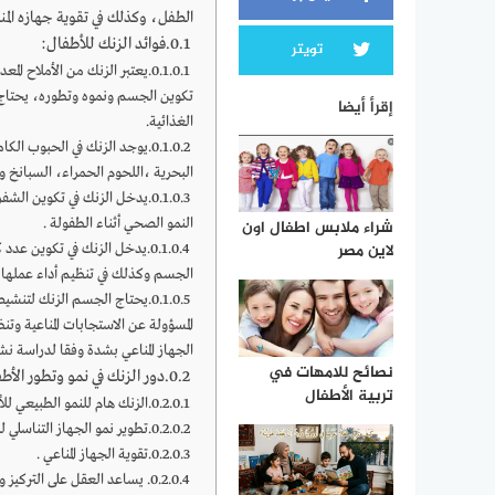
الطفل، وكذلك في تقوية جهازه المنا
فوائد الزنك للأطفال:
تويتر
يعتبر الزنك من الأملاح المع
إقرأ أيضا
الغذائية.
يوجد الزنك في الحبوب الكام
البحرية ،اللحوم الحمراء، السبانخ و
النمو الصحي أثناء الطفولة .
شراء ملابس اطفال اون
لاين مصر
يدخل الزنك في تكوين عدد ك
الجسم وكذلك في تنظيم أداء عملها .
المسؤولة عن الاستجابات المناعية وت
الجهاز المناعي بشدة وفقا لدراسة نشرت
نصائح للامهات في
دور الزنك في نمو وتطور الأطف
تربية الأطفال
الزنك هام للنمو الطبيعي للأ
تطوير نمو الجهاز التناسلي ل
تقوية الجهاز المناعي .
يساعد العقل على التركيز وي