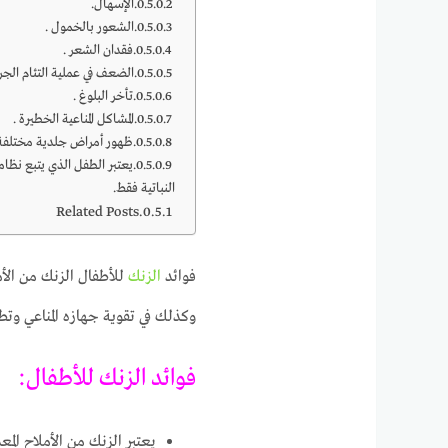
الإسهال.
الشعور بالخمول .
فقدان الشعر .
الضعف في عملية التئام الجر
تأخر البلوغ .
المشاكل المناعية الخطيرة .
ظهور أمراض جلدية مختلفة 
يعتبر الطفل الذي يتبع نظاما
النباتية فقط.
Related Posts
فوائد
الزنك
للأطفال
الزنك من الأم
وكذلك في تقوية جهازه المناعي وتطو
فوائد الزنك للأطفال:
يعتبر الزنك من الأملاح الم