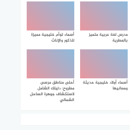
مدرس لغة عربية متميز
أسماء توأم خليجية مميزة
بالمطرية
للذكور والإناث
أسماء أولاد خليجية حديثة
أحلى مناطق مرسى
ومعانيها
مطروح: دليلك الشامل
لاستكشاف جوهرة الساحل
الشمالي