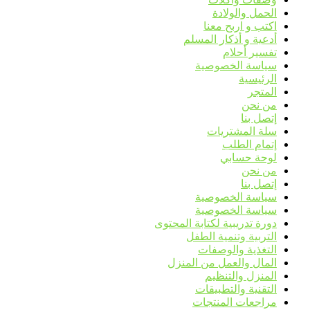
الحمل والولادة
اكتب و اربح معنا
أدعية و أذكار المسلم
تفسير أحلام
سياسة الخصوصية
الرئيسية
المتجر
من نحن
إتصل بنا
سلة المشتريات
إتمام الطلب
لوحة حسابي
من نحن
إتصل بنا
سياسة الخصوصية
سياسة الخصوصية
دورة تدريبية لكتابة المحتوى
التربية وتنمية الطفل
التغذية والوصفات
المال والعمل من المنزل
المنزل والتنظيم
التقنية والتطبيقات
مراجعات المنتجات