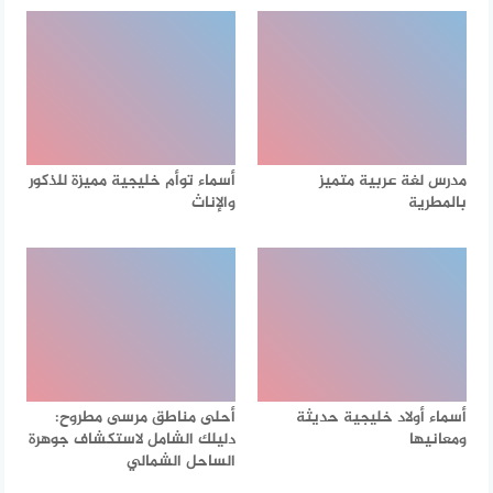
مدرس لغة عربية متميز
أسماء توأم خليجية مميزة للذكور
بالمطرية
والإناث
أسماء أولاد خليجية حديثة
أحلى مناطق مرسى مطروح:
ومعانيها
دليلك الشامل لاستكشاف جوهرة
الساحل الشمالي