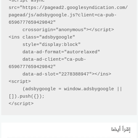
<script async 
src="https://pagead2.googlesyndication.com/
pagead/js/adsbygoogle.js?client=ca-pub-
6596777659429842"

     crossorigin="anonymous"></script>

<ins class="adsbygoogle"

     style="display:block"

     data-ad-format="autorelaxed"

     data-ad-client="ca-pub-
6596777659429842"

     data-ad-slot="2278388947"></ins>

<script>

     (adsbygoogle = window.adsbygoogle || 
[]).push({});

</script>
إقرأ أيضا