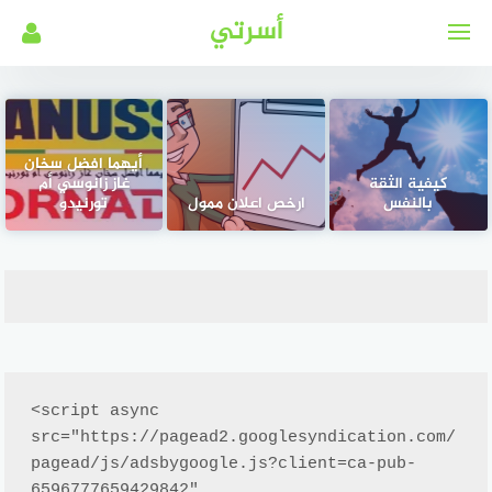
لتجاوز
أسرتي
لى
لمحتوى
أيهما افضل سخان
كيفية الثقة
غاز زانوسي أم
بالنفس
ارخص اعلان ممول
تورنيدو
<script async 
src="https://pagead2.googlesyndication.com/
pagead/js/adsbygoogle.js?client=ca-pub-
6596777659429842"
