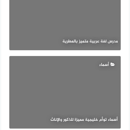
مدرس لغة عربية متميز بالمطرية
أسماء
أسماء توأم خليجية مميزة للذكور والإناث