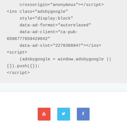
     crossorigin="anonymous"></script>

<ins class="adsbygoogle"

     style="display:block"

     data-ad-format="autorelaxed"

     data-ad-client="ca-pub-
6596777659429842"

     data-ad-slot="2278388947"></ins>

<script>

     (adsbygoogle = window.adsbygoogle || 
[]).push({});

</script>