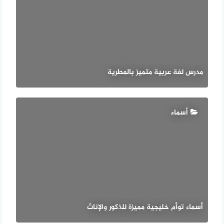
مدرس لغة عربية متميز بالمطرية
أسماء
أسماء توأم خليجية مميزة للذكور والإناث