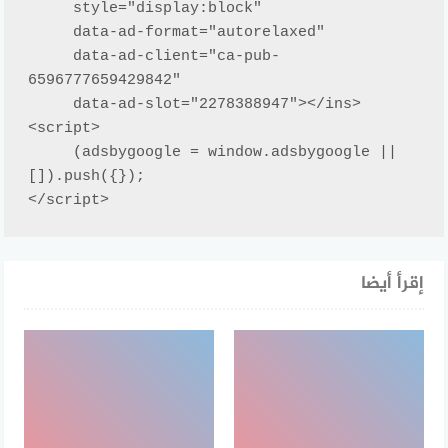
     style="display:block"

     data-ad-format="autorelaxed"

     data-ad-client="ca-pub-
6596777659429842"

     data-ad-slot="2278388947"></ins>

<script>

     (adsbygoogle = window.adsbygoogle || 
[]).push({});

</script>
إقرأ أيضا