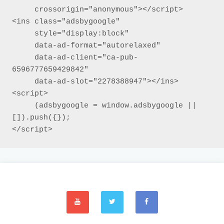
     crossorigin="anonymous"></script>

<ins class="adsbygoogle"

     style="display:block"

     data-ad-format="autorelaxed"

     data-ad-client="ca-pub-
6596777659429842"

     data-ad-slot="2278388947"></ins>

<script>

     (adsbygoogle = window.adsbygoogle || 
[]).push({});

</script>