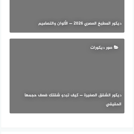
ديكور المطبخ العصري 2026 — الألوان والتصاميم
صور ديكورات
ديكور الشقق الصغيرة — كيف تبدو شقتك ضعف حجمها
الحقيقي