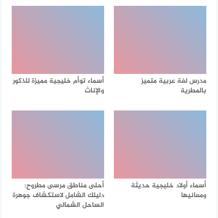
مدرس لغة عربية متميز
أسماء توأم خليجية مميزة للذكور
بالمطرية
والإناث
أسماء أولاد خليجية حديثة
أحلى مناطق مرسى مطروح:
ومعانيها
دليلك الشامل لاستكشاف جوهرة
الساحل الشمالي