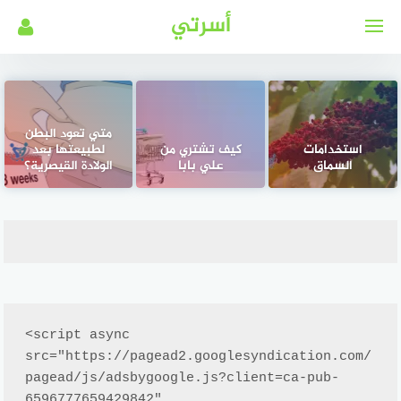
لتجاوز
أسرتي
لى
لمحتوى
متي تعود البطن
استخدامات
كيف تشتري من
لطبيعتها بعد
السماق
علي بابا
الولادة القيصرية؟
<script async 
src="https://pagead2.googlesyndication.com/
pagead/js/adsbygoogle.js?client=ca-pub-
6596777659429842"
