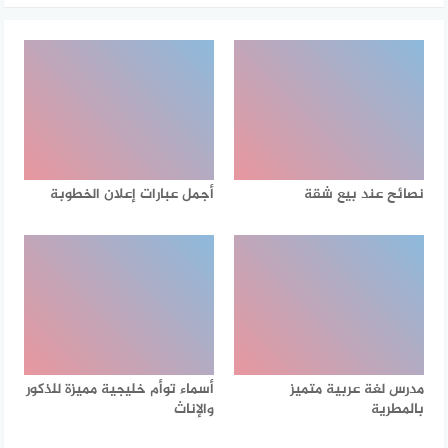
نصائح عند بيع شقة
أجمل عبارات إعلان الخطوبة
مدرس لغة عربية متميز
أسماء توأم خليجية مميزة للذكور
بالمطرية
والإناث