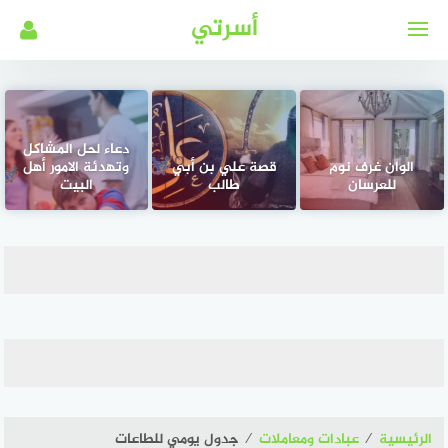
لتجاوز
أسرتي
لى
لمحتوى
دعاء لحل المشاكل
الوان غرف نوم
قصة علي بن أبي
وتهدئة الامور أهل
للعرسان
طالب
البيت
الرئيسية
⁄
عبادات ومعاملات
⁄
جدول يومي للطاعات