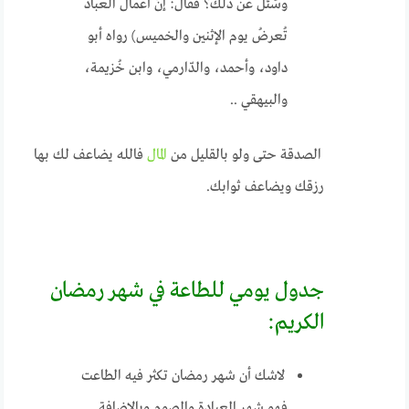
وسُئل عن ذلك؟ فقال: إنّ أعمال العباد
تُعرضُ يوم الإثنين والخميس) رواه أبو
داود، وأحمد، والدّارمي، وابن خُزيمة،
والبيهقي ..
الصدقة حتى ولو بالقليل من
المال
فالله يضاعف لك بها
رزقك ويضاعف ثوابك.
جدول يومي للطاعة في شهر رمضان
الكريم:
لاشك أن شهر رمضان تكثر فيه الطاعت
فهو شهر العبادة والصوم وبالإضافة