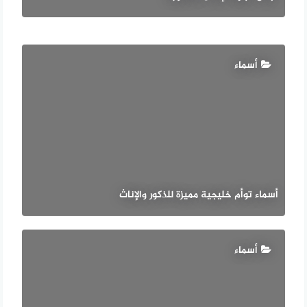
أسماء
أسماء توأم خليجية مميزة للذكور والإناث
أسماء