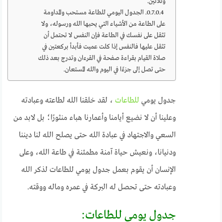
وثلاثين.
الجدول اليومي للطاعة مستحب والمداومة
على الطاعة من الأشياء التي يحبها الله ورسوله، ولا
تثقل على نفسك في الطاعة فإن النفس لا تحتمل أن
تثقل عليها فالنفس إذا كلت عميت فأبدأ بركعتين في
صلاة القيام بقراءة صفحة في القرءان وتدرج بعد ذلك
حتى تصل إلى جزءًا في اليوم والله المستعان.
جدول يومي
للطاعات
، لقد خلقنا الله لطاعته وعبادته
وعلينا أن لا نضيع أيامنا وأعمارنا هباء منثورًا؛ بل لابد من
السعي والاجتهاد في عبادة الله حتى يصلح الله لنا ديننا
ودنيانا، ونعيش حياة آمنة مطمئنة في طاعة الله، وعلى
الإنسان أن يقوم بعمل جدول يومي للطاعات لذكر الله
وعبادته حتى تحصل له البركة في عمره وماله ووقته.
جدول يومي للطاعات: