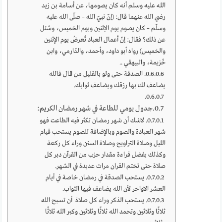
الله عليه وسلم أنه كان يصومها، عن أسامة بن زيد
رضي الله عنهما قال: (إنّ نبيّ الله – صلّى الله عليه
وسلّم – كان يصوم يوم الإثنين ويوم الخميس، وسُئل
عن ذلك؟ فقال: إنّ أعمال العباد تُعرضُ يوم الإثنين
والخميس) رواه أبو داود، وأحمد، والدّارمي، وابن
خُزيمة، والبيهقي ..
الصدقة حتى ولو بالقليل من المال فالله
يضاعف لك بها رزقك ويضاعف ثوابك.
جدول يومي للطاعة في شهر رمضان الكريم:
لاشك أن شهر رمضان تكثر فيه الطاعت فهو
شهر العبادة والصوم وبالإضافة للصوم يستحب قيام
الليل وصلاة التراويح وصلاة السنن وراء كل ركعة
وكذلك يفضل قراءة مقدار حزب من القرآن دبر كل
صلاة حتى تختم القران مرات عديدة في الشهر.
يستحب الصدقة في رمضان خاصة في أيام
العشر الاواخر لأن الله يضاعف فيها الثواب.
يستحب الذكر وراء كل صلاة أن تسبح الله
ثلاثًا وثلاثين وتحمد الله ثلاثًا وثلاثين وكبر الله ثلاثًا