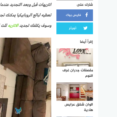
شارك على
انتريهات قبل وبعد التجديد عندما
فايس بوك
تعطيه لبائع الروبابيكيا يمكنك تج
وسوف يكلفك تجديد
الانتريه
ثلث ا
تويتر
إقرأ أيضا
ملصقات جدران غرف
النوم
الوان شقق عرايس
هادية