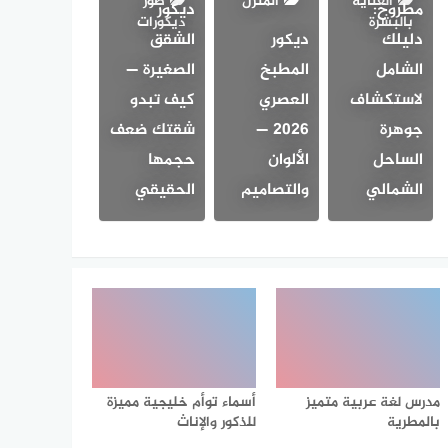
العناية
المنزل
صور
مطروح:
ديكور
بالبشرة
ديكورات
دليلك
ديكور
الشقق
الشامل
المطبخ
الصغيرة —
لاستكشاف
العصري
كيف تبدو
جوهرة
2026 —
شقتك ضعف
الساحل
الألوان
حجمها
الشمالي
والتصاميم
الحقيقي
مدرس لغة عربية متميز
أسماء توأم خليجية مميزة
بالمطرية
للذكور والإناث