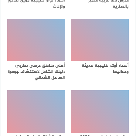
مدرس لغة عربية متميز
أسماء توأم خليجية مميزة للذكور
بالمطرية
والإناث
أسماء أولاد خليجية حديثة
أحلى مناطق مرسى مطروح:
ومعانيها
دليلك الشامل لاستكشاف جوهرة
الساحل الشمالي