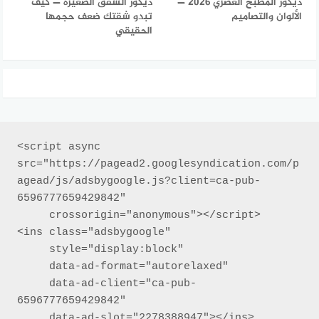
ديكور المطبخ العصري 2026 —
ديكور الشقق الصغيرة — كيف
الألوان والتصاميم
تبدو شقتك ضعف حجمها
الحقيقي
<script async 
src="https://pagead2.googlesyndication.com/p
agead/js/adsbygoogle.js?client=ca-pub-
6596777659429842"

     crossorigin="anonymous"></script>

<ins class="adsbygoogle"

     style="display:block"

     data-ad-format="autorelaxed"

     data-ad-client="ca-pub-
6596777659429842"

     data-ad-slot="2278388947"></ins>
