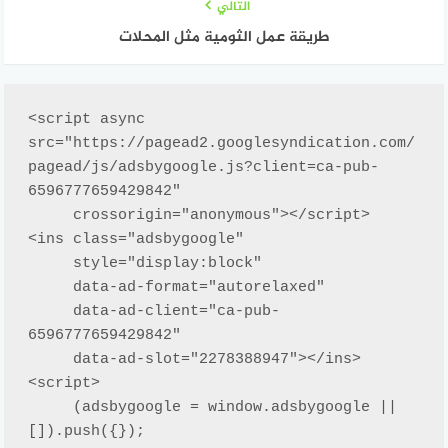
التالي
طريقة عمل الثومية مثل المحلات
<script async 
src="https://pagead2.googlesyndication.com/
pagead/js/adsbygoogle.js?client=ca-pub-
6596777659429842"

     crossorigin="anonymous"></script>

<ins class="adsbygoogle"

     style="display:block"

     data-ad-format="autorelaxed"

     data-ad-client="ca-pub-
6596777659429842"

     data-ad-slot="2278388947"></ins>

<script>

     (adsbygoogle = window.adsbygoogle || 
[]).push({});
