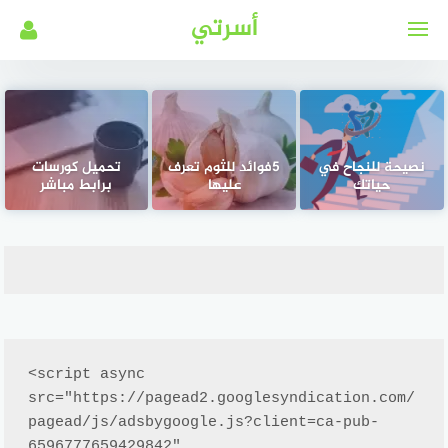
لتجاوز
أسرتي
لى
لمحتوى
نصيحة للنجاح في
5فوائد للثوم تعرف
تحميل كورسات
حياتك
عليها
برابط مباشر
<script async 
src="https://pagead2.googlesyndication.com/
pagead/js/adsbygoogle.js?client=ca-pub-
6596777659429842"
