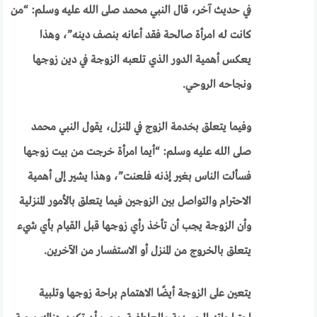
في حديث آخر، قال النبي محمد صلى الله عليه وسلم: “من
كانت له امرأة صالحة فقد أعانه بنصف دينه”، وهذا
يعكس أهمية الدور الذي تلعبه الزوجة في دين زوجها
ونجاحه الروحي.
وفيما يتعلق بخدمة الزوج في المنزل، يقول النبي محمد
صلى الله عليه وسلم: “أيما امرأة خرجت من بيت زوجها
فسألت الناس بغير إذنه فلعنت”، وهذا يشير إلى أهمية
الاحترام والتواصل بين الزوجين فيما يتعلق بالأمور المنزلية
وأن الزوجة يجب أن تأخذ رأي زوجها قبل القيام بأي شيء
يتعلق بالخروج من المنزل أو الاستفسار من الآخرين.
يتعين على الزوجة أيضًا الاهتمام براحة زوجها وتلبية