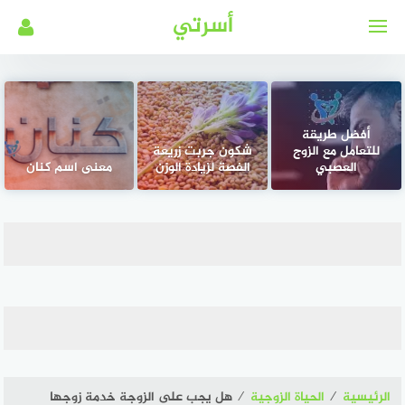
لتجاوز
أسرتي
لى
لمحتوى
أفضل طريقة
للتعامل مع الزوج
شكون جربت زريعة
العصبي
الفصة لزيادة الوزن
معنى اسم كنان
الرئيسية
⁄
الحياة الزوجية
⁄
هل يجب على الزوجة خدمة زوجها