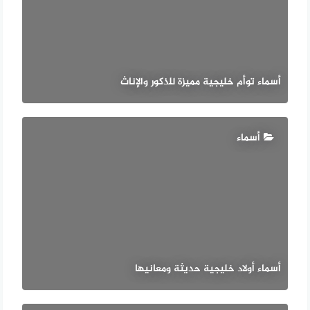
أسماء توأم خليجية مميزة للذكور والإناث
أسماء
أسماء أولاد خليجية حديثة ومعانيها