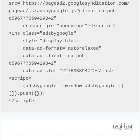
src="https://pagead2.googlesyndication.com/
pagead/js/adsbygoogle.js?client=ca-pub-
6596777659429842"

     crossorigin="anonymous"></script>

<ins class="adsbygoogle"

     style="display:block"

     data-ad-format="autorelaxed"

     data-ad-client="ca-pub-
6596777659429842"

     data-ad-slot="2278388947"></ins>

<script>

     (adsbygoogle = window.adsbygoogle || 
[]).push({});

</script>
إقرأ أيضا