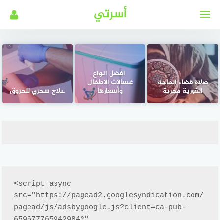
لتجاوز
أسرتي
لى
لمحتوى
افضل انواع
صلاة قضاء الحاجة
غسالات الاطفال
الفورية مجربة
وأسعارها
علاج سحري للحروق
<script async 
src="https://pagead2.googlesyndication.com/
pagead/js/adsbygoogle.js?client=ca-pub-
6596777659429842"
