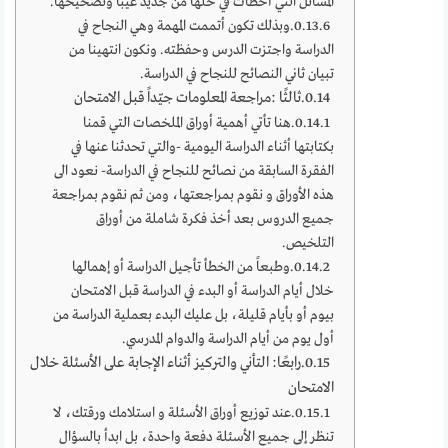
المسائل التي أخطأت في حلها من جديد غيباً وتصحيحها.
وبذلك تكون أتممت المهمة وهي النجاح في
الدراسة واجتزت الدرس وحفظته. ونكون انتهينا من
تبيان ثاني النصائح للنجاح في الدراسة.
ثالثًا :مراجعة المعلومات جيّداً قبل الامتحان
هنا تأتي أهمية أوراق الملخصات التي قمنا
بكتابتها أثناء الدراسة اليومية -والتي تحدثنا عنها في
الفقرة السابقة من نصائح للنجاح في الدراسة- نعود الى
هذه الأوراق و نقوم بمراجعتها، ومن ثم نقوم بمراجعة
جميع الدروس بعد أخذ فكرة شاملة من أوراق
التلخيص.
وطبعاً من الخطأ تأجيل الدراسة أو إهمالها
خلال أيام الدراسة أو البدء في الدراسة قبل الامتحان
بيوم أو بأيام قليلة، بل عليك البدء بعملية الدراسة من
أول يوم من أيام الدراسة والدوام المدرسي.
رابعًا: التأني والتركيز أثناء الإجابة على الأسئلة خلال
الامتحان
عند توزيع أوراق الأسئلة و استلامك ورقتك، لا
تنظر إلى جميع الأسئلة دفعة واحدة، بل ابدأ بالسؤال