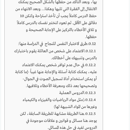
بها، وبعد التأكد من حفظها بالشكل الصحيح يمكنك
الانتقال إلى الفقرة التي تليها وهكذا… وبعد الانتهاء من
حفظ الدرس كاملاً يجب أن تأخذ استراحة ولتكن 10
دقائق على الأقل. ثم تعود لتختبر نفسك بالدرس كاملاً
و تلافي الأخطاء بالتركيز على الإجابة الصحيحة و
حفظها.
طرق لاختبار النفس للنجاح في الدراسة منها:
الاعتماد على شخص من العائلة يقوم باختبارك
بالدرس وتنبيهك على أخطائك.
في حال عدم توافر شخص يمكنك الاعتماد
عليه، يمكنك كتابة أسئلة والإجابة عنها غيباً -إما كتابة
أو يمكن استخدام أداة تسجيل الصوت في الجوال-
وتصحيحها بعد ذلك ومعرفة الأخطاء وتلافيها.
الدروس العملية
(مثل مواد الرياضيات والفيزياء والكيمياء
وغيرها من المواد الشبيهة لها)
هنا الطريقة مشابهة للطريقة السابقة، لكن
يوجد هنا مسائل و قوانين و علاقات موجودة في
الدروس تفيد في حل هذه المسائل.