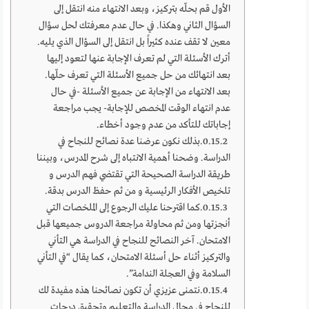
الأول قم بحلّه بتركيز، وبعد الانتهاء منه انتقل إلى
السؤال الثاني وهكذا. في حال عدم معرفتك لحل سؤال
معين لا تقف عنده كثيراً بل انتقل إلى السؤال الذي يليه.
أترك الأسئلة التي لم تعرف الإجابة عنها لتعود إليها
بعد انتهائك من حل جميع الأسئلة التي تعرف حلّها.
بعد الانتهاء من الإجابة عن جميع الأسئلة -في حال
عدم انتهاء الوقت المخصص للإجابة- يجب مراجعة
إجاباتك للتأكد من عدم وجود أخطاء.
بذلك نكون عرضنا عدة نصائح للنجاح في
الدراسة. وضحنا أهمية الانتباه إلى شرح المدرس، وبيننا
طريقة الدراسة الصحيحة التي تقتضي فهم الدرس و
تلخيص الأفكار الرئيسية و من ثم حفظ الدرس بدقة.
كما اقترحنا عليك الرجوع إلى الملخصات التي
أنجزتها ومن ثم محاولة مراجعة الدروس جميعها قبل
الامتحان. آخر النصائح للنجاح في الدراسة هي التأني
والتركيز أثناء حل أسئلة الامتحان، كما يقال “في التأني
السلامة وفي العجلة الندامة”.
نتمنى عزيزي أن تكون نصائحنا هذه مفيدة لك
للنجاح في مجال الدراسة والتعليم وتحقيق درجات