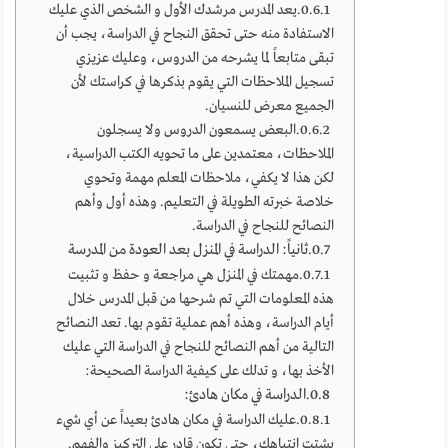
يعد المدرس مرشدك الأول و الشخص الذي عليك
الاستفادة منه حتى تحقق النجاح في الدراسة، يجب أن
تبقى متابعاً لما يشرحه من الدروس، وعليك عزيزي
تسجيل الملاحظات التي يقوم بذكرها في كراستك لأن
الجميع معرض للنسيان.
البعض يسمعون الدروس ولا يسجلون
الملاحظات، معتمدين على ما تحويه الكتب الدراسية،
لكن هذا لا يكفي، ملاحظات المعلم مهمة وتحوي
خلاصة خبرته الطويلة في التعليم. وهذه أول وأهم
النصائح للنجاح في الدراسة.
ثانياً: الدراسة في المنزل بعد العودة من المدرسة
مهمتك في المنزل هي مراجعة و حفظ و تثبيت
هذه المعلومات التي تم شرحها من قبل المدرس خلال
أيام الدراسة، وهذه أهم عملية تقوم بها. تعد النصائح
التالية من أهم النصائح للنجاح في الدراسة التي عليك
الأخذ بها، و تدلك على كيفية الدراسة الصحيحة:
الدراسة في مكان هادئ:
عليك الدراسة في مكان هادئ بعيداً عن أي شيء
يشتت انتباهك، حتى تكون قادر على التركيز والفهم.