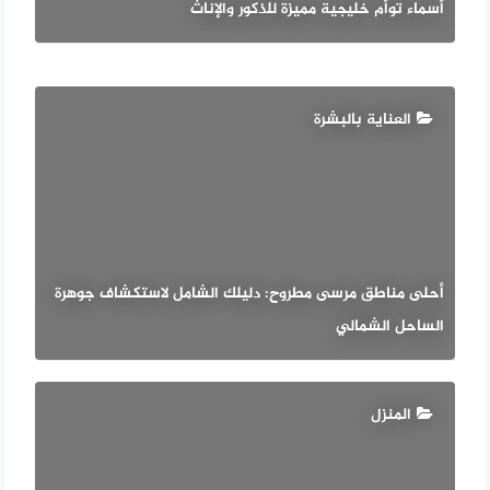
أسماء توأم خليجية مميزة للذكور والإناث
العناية بالبشرة
أحلى مناطق مرسى مطروح: دليلك الشامل لاستكشاف جوهرة
الساحل الشمالي
المنزل