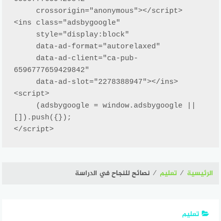
     crossorigin="anonymous"></script>

<ins class="adsbygoogle"

     style="display:block"

     data-ad-format="autorelaxed"

     data-ad-client="ca-pub-
6596777659429842"

     data-ad-slot="2278388947"></ins>

<script>

     (adsbygoogle = window.adsbygoogle || 
[]).push({});

</script>
الرئيسية
⁄
تعليم
⁄
نصائح للنجاح في الدراسة
تعليم