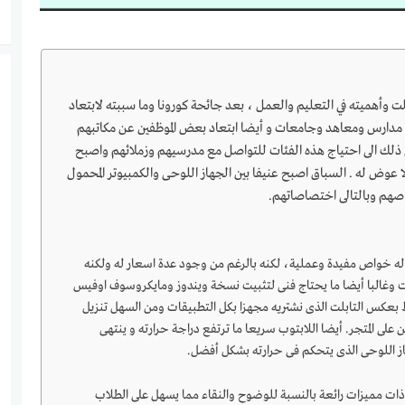
لت وأهميته في التعليم والعمل ، بعد جائحة كورونا وما سببته لابتعاد
 مدارس ومعاهد وجامعات و أيضا ابتعاد بعض الموظفين عن مكاتبهم
ذلك الى احتياج هذه الفئات للتواصل مع مدرسيهم وزملائهم واصبح
لا عوض له . السباق اصبح عنيفا بين الجهاز اللوحى والكمبيوتر المحمول
اصهم وبالتالى اختصاصاتهم.
ل له خواص مفيدة وعملية، لكنه بالرغم من وجود عدة اسعار له ولكنه
بلت وغالبا أيضا ما يحتاج فنى لتثبيت نسخة ويندوز ومايكروسوف اوفيس
ط بعكس التابلت الذى نشتريه مجهزا بكل التطبيقات ومن السهل تنزيل
على المتجر. أيضا اللابتوب سريعا ما ترتفع دراجة حرارته و ينتهى
 اللوحى الذى يتحكم فى حرارته بشكل أفضل.
 ذات مميزات رائعة بالنسبة للوضوح والنقاء مما يسهل على الطلاب