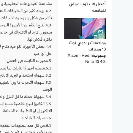
أفضل لاب توب عملي
مشاهدة الفيديوهات التعليمية و ا
للجامعة
يوجد كثير من التطبيقات التعل
بأكثر من شكل و ووجود تطبيقات 
تتيح الكثير من الأجهزة اللو
ميمورى كارد او الاشتراك فى خاص
ذاكرة فلاش لها.
مواصفات ريدمي نوت
بعض الأجهزة اللوحية متاح ل
13 مميزات
حل الواجب.
وعيوبXiaomi Redmi
مميزات التابلت فى العمل:
Note 13 4G
معظم اجهزة التابلت بها تطبي
سهولة استخدام البريد الالكتر
سهولة التحرك ما بين التطب
الوقت
سهولة حمله داخل المنزل وخار
الكاميرا تتيح خاصية مسح المست
الالكترونى او التطبيقات المختلفة.
مميزات التابلت:
من كل هذه المعلومات المقدمة
غاية الأهمية بالنسبة لأى شخص لأ