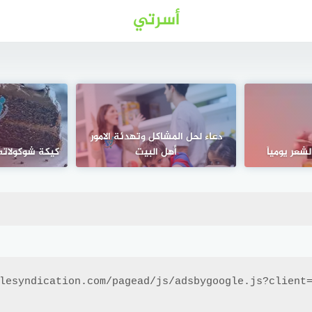
أسرتي
دعاء لحل المشاكل وتهدئة الامور
شعر يومياً
أهل البيت
كيكة شوكولات
lesyndication.com/pagead/js/adsbygoogle.js?client=