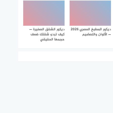
ديكور المطبخ العصري 2026
ديكور الشقق الصغيرة —
— الألوان والتصاميم
كيف تبدو شقتك ضعف
حجمها الحقيقي