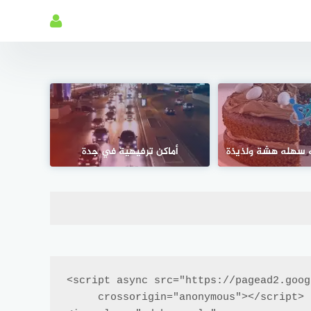
ه سهله هشة ولذيذة
أماكن ترفيهية في جدة
<script async src="https://pagead2.goog
     crossorigin="anonymous"></script>
