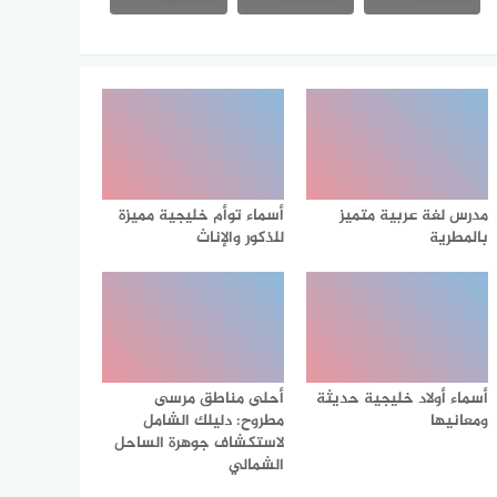
مدرس لغة عربية متميز
أسماء توأم خليجية مميزة
بالمطرية
للذكور والإناث
أسماء أولاد خليجية حديثة
أحلى مناطق مرسى
ومعانيها
مطروح: دليلك الشامل
لاستكشاف جوهرة الساحل
الشمالي