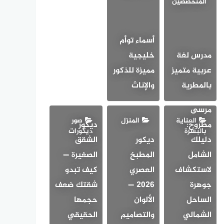
المتخصصين
أسماء توأم
مدرس لغة
خليجية
عربية متميز
مميزة للذكور
أحلى
بالمطرية
والإناث
مناطق
مرسى
العناية
المنزل
صور
مطروح:
ديكور
بالبشرة
ديكورات
دليلك
ديكور
الشقق
الشامل
المطبخ
الصغيرة —
لاستكشاف
العصري
كيف تبدو
جوهرة
2026 —
شقتك ضعف
الساحل
الألوان
حجمها
الشمالي
والتصاميم
الحقيقي