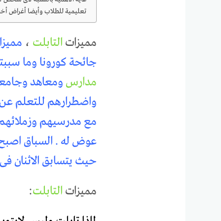
تعليمية للطلاب وأيضا أغراض أخرى
مميزات
التابلت
،
مميزات
جائحة كورونا وما سببته
مدارس
ومعاهد وجامعات
واضطرارهم للتعلم عن ب
مع مدرسيهم وزملائهم و
عوض له . السباق اصبح ع
حيث يتسابق الاثنان فى
مميزات
التابلت
: