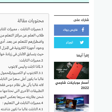
شارك على
محتويات مقالة
مميزات التابلت ، مميزات للتاب
فايس بوك
طلاب العلم عن مراكز التعلم من
واضطرارهم للتعلم عن بعد. أدى 
تويتر
وجود أجهزة الكترونية فى المنزل 
حيث يتسابق الاثنان فى زيادة خو
إقرأ أيضا
مميزات التابلت:
لماذا تابلت وليس لابتوب
اللابتوب او الكمبيوترالمحمو
غالبا ما يكون أعلى سعرا من التا
أسعار موبايلات شاومي
لانه غالبا يأتى على نظام دوس فق
2022
التطبيقات الأخرى التى نحتاجها من 
شحن بطاريته سريعا بعكس الجهاز
مميزات التابلت فى التعليم :
التابلت غالبا ما تكون شاشته