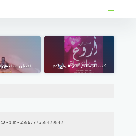
لتجاوز
لى
لمحتوى
كتب للمقبلين على الزواج pdf
أفضل زيت لدهن ال
ca-pub-6596777659429842"
