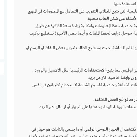
لاستفادة منها.
يمية التى تتيح للطلاب التدريب على التعامل مع المعلومات فى المنهج
لأسئلة على شكل العاب محببة.
حية خاصية حفظ المعلومات وامكانية زيادة سعة الذاكرة عن طريق
ية جوجل درايف لحفظ الملفات و أيضا بعض الأجهزة نستطيع تركيب
ها قلم للشاشة بحيث يستطيع الطالب تدوين بعض النقاط او الرسم او
ق اوفيس مما يتيح الاستخدامات الرئيسية مثل الاكسيل والوورد .
ونى وايضا خاصية اكثر من بريد
يقات المختلفة وخاصية تقسيم الشاشة لاستخدام تطبيقين فى نفس
جه لمواقع العمل المختلفة.
ندات الورقية المهمة وحفظها على الجهاز أو ارسالها عبر البريد
 نكتشف ان الجهاز اللوحى الرقمى أو ما يسمى بالتابلت هو جهاز فى
نه يتيح الاستمتاع بأى محتوى ترفيهى كما أنه يتيح استخدامه لأغراض