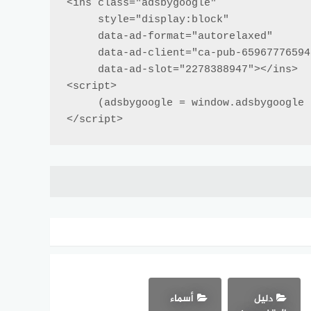
<ins class="adsbygoogle"

     style="display:block"

     data-ad-format="autorelaxed"

     data-ad-client="ca-pub-6596777659429842"

     data-ad-slot="2278388947"></ins>

<script>

     (adsbygoogle = window.adsbygoogle || []).push({});

</script>
دليل
أسماء