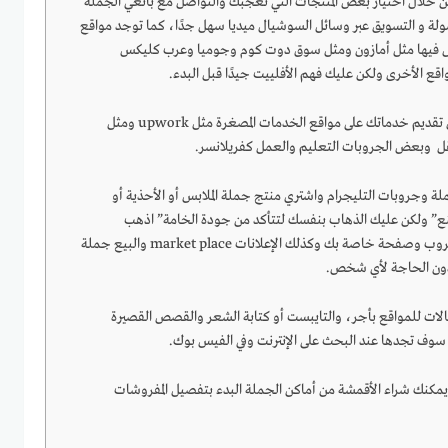
 خلال اختيار بعض المنتجات التي تعجبك والتواصل مع بائعي الجملة
ولة و التسويق عبر وسائل السوشيال ميديا سهل جدًا، كما توجد مواقع
ل فيها مثل أمازون ومثل سوق دوت كوم وجوميا وعرب كليكس
واقع الأخرى ولكن عليك فهم الأفلييت جيدًا قبل البدء.
العمل كفريلانسر من خلال تقديم خدماتك على مواقع الخدمات المصغرة مثل upwork ومثل
 وبعض الجروبات التعليم والعمل كفريلانسر.
ة وجروبات التليجرام واشتري منتج جملة الملابس أو الأحذية أو
صنع” ولكن عليك الذهاب بنفسك لتتأكد من جودة الخامة” اذهب
لتسويقها عبر الإنترنت عن طريق جروب وصفحة خاصة بك وكذلك الإعلانات market place والبيع جملة
دون الحاجة لأي شخص.
قالات للمواقع بأجر، والتايبست أو كتابة الشعر والقصص القصيرة
 سوف تجدها عند البحث على الإنترنت وفي الفيس بوك.
يمكنك شراء الأقمشة من أماكن الجملة البدء بتفصيل المفروشات