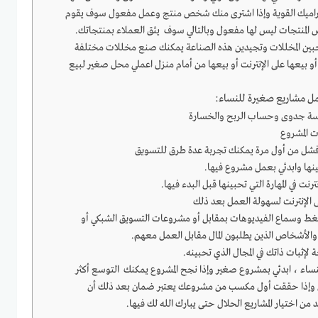
يراميك القوية وإذا اشترى منك شخص منتج وعمل مفعول سوف يقوم
ض المنتجات ليس لها مفعول وبالتالي سوف يثق العملاء بمنتجاتك.
حبين المخللات وتجيدين هذه الصناعة يمكنك صنع مخللات مختلفة
و بيعها على الإنترنت أو بيعها من أمام منزل اعملي محل صغير لبيع
مل مشاريع صغيرة للنساء:
سة جدوى وحساب الربح والخسارة
ت المشروع
 فشل من أول مرة يمكنك تجربة عدة طرق للتسويق
ينها وابدئي بعمل مشروع فيها.
نت في المهارة التي تحبينها قبل البدء فيها.
الإنترنت لسهولة العمل بعد ذلك
غط وسماع الفيديوهات بمقابل أو مشروعات التسويق الشبكي أو
 والأشخاص الذين يطلبون المال مقابل العمل معهم.
إثبات ذاتك في المجال الذي تحبينه.
اء ، ابدئي بمشروع صغير وإذا نجح المشروع يمكنك التوسع أكثر
خيرن وإذا حققت أول مكسب من مشروعك يعتبر ضمان بعد ذلك أن
 اختيار المشاريع الحلال حتى يبارك الله لك فيها.