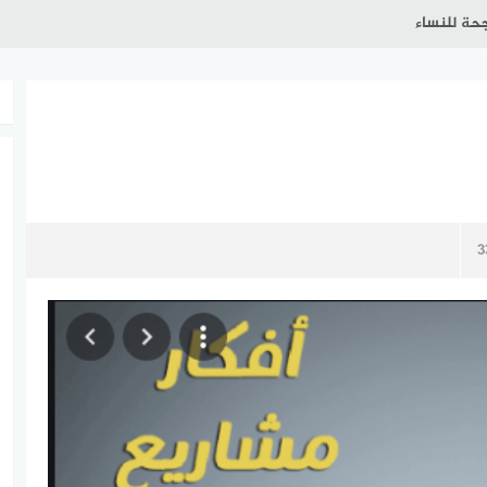
حة للنساء
3