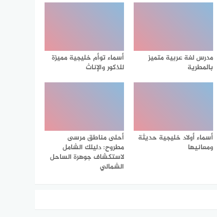
مدرس لغة عربية متميز
أسماء توأم خليجية مميزة
بالمطرية
للذكور والإناث
أسماء أولاد خليجية حديثة
أحلى مناطق مرسى
ومعانيها
مطروح: دليلك الشامل
لاستكشاف جوهرة الساحل
الشمالي