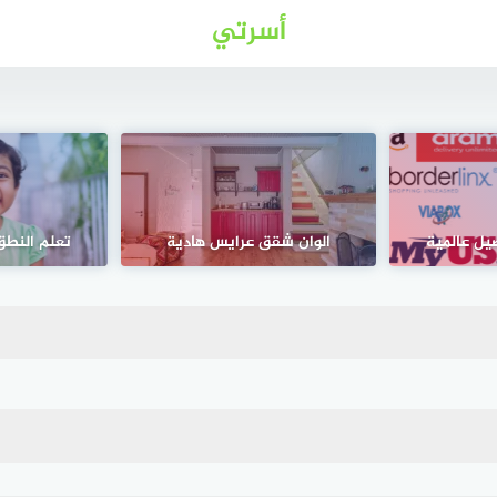
أسرتي
يل عالمية
الوان شقق عرايس هادية
تعلم النطق