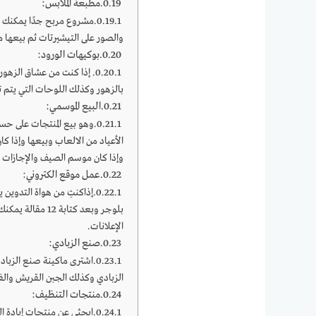
مطبعة الملابس:
مشروع مربح جدًا يمكنك ش
والصور على التيشيرتات ثم بيعها 
بوكيهات الورود:
إذا كنت من عشاق الزهوري
بالزهور وكذلك اللوحات التي يتم 
البيع الموسمي:
وهو بيع المنتجات على حس
الأعياد من الالعاب وبيعها وإذا 
وإذا كان موسم الصيف والإجازات ب
عمل موقع الكتروني:
إذاكنتِ من هواة التدوين
بلوجر وبعد كتاب
الإعلانات.
صنع الزبادي:
اشترى ماكينة صنع الزبادي 
الزبادي وكذلك الجبن القريش والف
منتجات التنظيف:
ابحثي عن منتجات إبادة ا