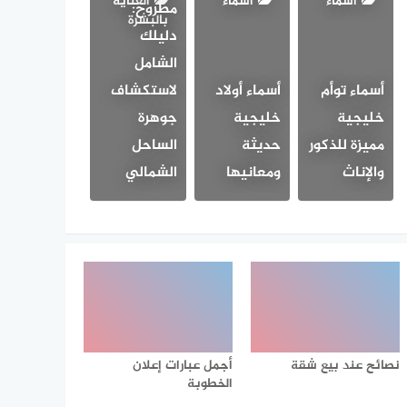
أسماء
أسماء
العناية
مطروح:
بالبشرة
دليلك
الشامل
أسماء توأم
أسماء أولاد
لاستكشاف
خليجية
خليجية
جوهرة
مميزة للذكور
حديثة
الساحل
والإناث
ومعانيها
الشمالي
نصائح عند بيع شقة
أجمل عبارات إعلان
الخطوبة