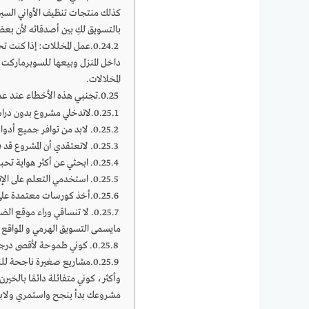
كذلك منتجات تنظيف الأواني الس
بالتسويق لكِ بين أصدقائه لأن بع
عمل المخللات: إذا كنت ت
داخل المنزل وبيعها للسوبرماركت أ
المخلالات.
تجنبي هذه الأخطاء عند ع
لاتدخلي مشروع بدون درا
لابد من توافر جميع أدوا
لاتعتقدي أن المشروع قد
ابحثي عن أكثر هواية تحب
استخدمي التعلم على الإنتر
أخذ كورسات معتمدة على 
لا تنساقي وراء موقع الض
مايسمى التسويق الهرمي و المواقع
كوني طموحة لأقصى درجة ل
مشاريع صغيرة ناجحة للنس
وأكثر، كوني متفائلة دائمًا بال
مشروعك بدأ ينجح واستمري ولابد من