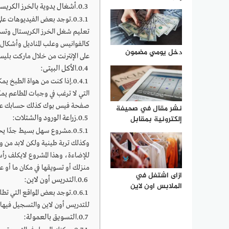
أشغال يدوية بالخرز الكريس
توجد بعض الفيديوهات على
تعليم شغل الخرز الكريستال وتسو
كالفوانيس وعلب المناديل وأشكال 
دخل يومي مضمون
على الإنترنت من خلال ماركت بل
الأكل البيتى:
إذا كنت من هواة الطبخ يم
التي لا ترغب في وجبات المطاعم ي
صفحة فيس بوك كذلك حسابك على ا
نشر مقال في صحيفة
زراعة الورود والشتلات:
إلكترونية بمقابل
مشروع سهل بسيط جدًا يحت
وكذلك تربة طينية ولكن لابد من 
للإضاءة، وهذا المشروع لايكلف رأ
منزلك أو تسويقها في مكان ما أو عبر
ازاى اشتغل في
التدريس أون لاين:
الملابس اون لاين
توجد بعض المواقع التي تط
للتدريس أون لاين والتسجيل فيها.
التسويق بالعمولة: