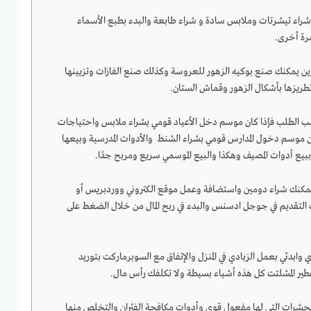
راء تيشرتات وملابس سادة و شراء طابعة والبدء بطبع الأسماء
مرة أخرى.
ن يمكنك صنع بوكيه الزهور للعروسة وكذلك صنع الفازات وتزيينها
تطريزها بأشكال الزهور وقماش الستان.
ب الطلب فإذا كان موسم دخل الأعياد قومي بشراء ملابس واحتياجات
كان موسم دخول المدارس قومي بشراء الشنط والأدوات المدرسية وبيعها
بيع أدوات المصيف وهكذا والبيع الموسمي سريع ومربح جدًا.
 يمكنك شراء دومين واستضافة وعمل موقع الكتروني ووردبريس أو
ة 12 مقالة يمكنك التقديم في جوجل ادسنس والبدء في ربح المال من خلال الضغط على
وابدئي بعمل الزبادي في المنزل والإتفاق مع السوبرماركت بتوريد
طير المشلتت كل هذه أشياء بسيطة ولا تكلفك رأس مال.
لحشرات التي لها مفعول قوي وأدوات مكافحة الفئران والتخلص منها