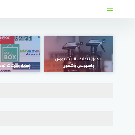
لتجاوز
لى
لمحتوى
جدول تنظيف البيت يومي
واسبوعي وشهري
اسماء شركات توص