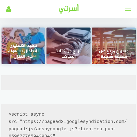
لتجاوز
أسرتي
لى
لمحتوى
تعليم الانجليزي
مشروع مربح في
الربح من كتابة
للأطفال بسهولة
منطقة شعبية
المقالات
في المنزل
<script async 
src="https://pagead2.googlesyndication.com/
pagead/js/adsbygoogle.js?client=ca-pub-
6596777659429842"
