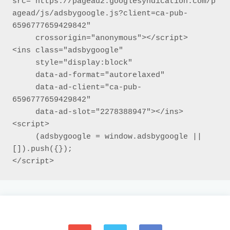
src="https://pagead2.googlesyndication.com/p
agead/js/adsbygoogle.js?client=ca-pub-
6596777659429842"

     crossorigin="anonymous"></script>

<ins class="adsbygoogle"

     style="display:block"

     data-ad-format="autorelaxed"

     data-ad-client="ca-pub-
6596777659429842"

     data-ad-slot="2278388947"></ins>

<script>

     (adsbygoogle = window.adsbygoogle || 
[]).push({});

</script>