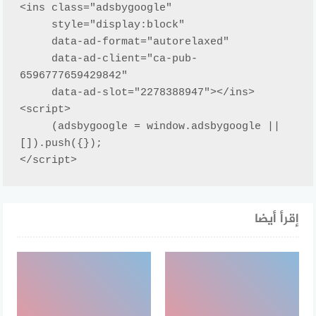
<ins class="adsbygoogle"

     style="display:block"

     data-ad-format="autorelaxed"

     data-ad-client="ca-pub-
6596777659429842"

     data-ad-slot="2278388947"></ins>

<script>

     (adsbygoogle = window.adsbygoogle || 
[]).push({});

</script>
إقرأ أيضا