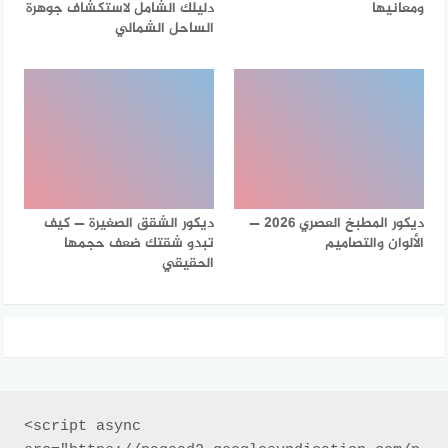
ومعانيها
دليلك الشامل لاستكشاف جوهرة
الساحل الشمالي
ديكور المطبخ العصري 2026 —
ديكور الشقق الصغيرة — كيف
الألوان والتصاميم
تبدو شقتك ضعف حجمها
الحقيقي
<script async 