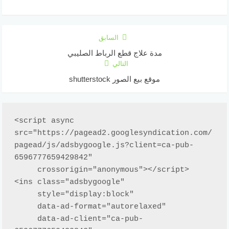
السابق
مدة علاج قطع الرباط الصليبي
التالي
موقع بيع الصور shutterstock
<script async 
src="https://pagead2.googlesyndication.com/
pagead/js/adsbygoogle.js?client=ca-pub-
6596777659429842"

     crossorigin="anonymous"></script>

<ins class="adsbygoogle"

     style="display:block"

     data-ad-format="autorelaxed"

     data-ad-client="ca-pub-