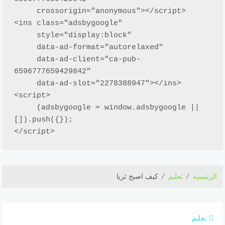
     crossorigin="anonymous"></script>

<ins class="adsbygoogle"

     style="display:block"

     data-ad-format="autorelaxed"

     data-ad-client="ca-pub-
6596777659429842"

     data-ad-slot="2278388947"></ins>

<script>

     (adsbygoogle = window.adsbygoogle || 
[]).push({});

</script>
الرئيسية
⁄
تعليم
⁄
كيف اصبح ثريا
تعليم