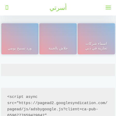
لتجاوز
أسرتي
لى
لمحتوى
اسماء شركات
تجارية في دبي
جلاش بالجبنة
ورد تسبيح يومي
<script async 
src="https://pagead2.googlesyndication.com/
pagead/js/adsbygoogle.js?client=ca-pub-
6596777659429842"
