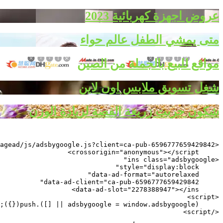
عروض اجهزة كهربائية 2023
متى يمشي الطفل عالم حواء
مواقع للبيع بالجملة من الصين
شغل تسويق ملابس اون لاين
شكون جربت زريعة الفصة لزيادة الوزن
</script>