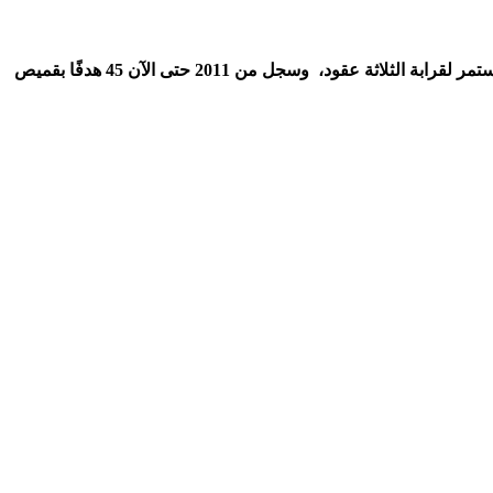
كان صلاح دورًا كبيرًا مع منتخب بلاده منتخب مصر، لعب للأعمار السنية وخاض أولمبياد 2012 وأوصل الفراعنة لكأس العالم 2018 بعد غياب استمر لقرابة الثلاثة عقود، وسجل من 2011 حتى الآن 45 هدفًا بقميص