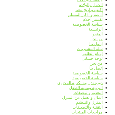
الحمل والولادة
اكتب و اربح معنا
أدعية و أذكار المسلم
تفسير أحلام
سياسة الخصوصية
الرئيسية
المتجر
من نحن
إتصل بنا
سلة المشتريات
إتمام الطلب
لوحة حسابي
من نحن
إتصل بنا
سياسة الخصوصية
سياسة الخصوصية
دورة تدريبية لكتابة المحتوى
التربية وتنمية الطفل
التغذية والوصفات
المال والعمل من المنزل
المنزل والتنظيم
التقنية والتطبيقات
مراجعات المنتجات