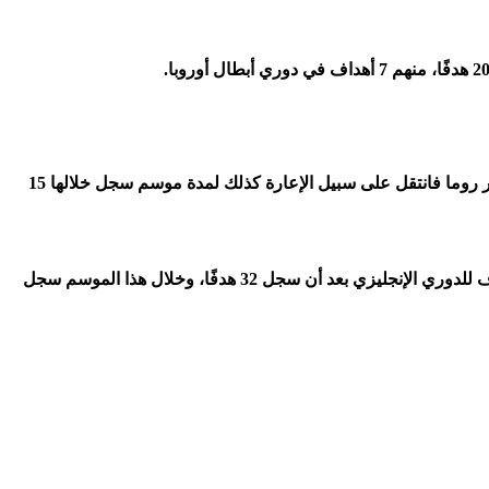
في موسم 2014-15، انضم لفيورنتينا على من خلال إعارته وخاض 26 مباراة سجل فيها 9 أهدافٍ في مدة لا تتجاوز نصف الموسم، فلفت أنظار روما فانتقل على سبيل الإعارة كذلك لمدة موسم سجل خلالها 15
في مطلع موسم 2017-18، عاد للدوري الإنجليزي مرةً أخرى مع ليفربول هذه المرة، وفي موسمه الأول حصل على جائزة الحذاء الذهبي كهداف للدوري الإنجليزي بعد أن سجل 32 هدفًا، وخلال هذا الموسم سجل