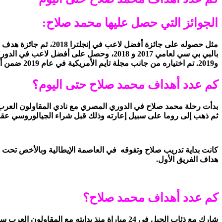
الجوائز التي حصل عليها محمد صلاح:
و2019. تم اختياره من جانب مجلة تايم الأمريكية في عام 2019 ضمن أكثر مائة شخصية تأثيرًا في العالم وأفضل هدف في الموسم 2018.
كم عدد أهداف محمد صلاح حتى اليوم؟
بدأت رحلة محمد صلاح في الدوري المصري مع نادي المقاولون العرب ،
ثم ذهب إلى روما على سبيل إعارته وذلك قبل شراء الجيالوروسي عقده 
كانت بداية تدريب صلاح وتفوقه في العاصمة الإيطالية وبالأخص تحت قي
هداف الفريق الأول.
كم عدد أهداف محمد صلاح؟
شارك مع ذئاب الجبل في 24
مباراة منذ بدايته مع المقاولون العرب سجل خلالها 5 أهدافٍ فقط، ومن هذه الأهداف