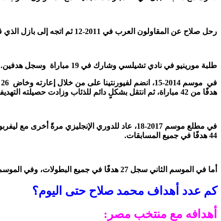
رحل صلاح عن المقاولون العرب في 2011-12 ثم اتجه إلى بازل الذي قضى فيه موسمًا ونصف، وشارك في هذه الفترة في 79 مباراة وسجل 20 هدفًا، منهم 7 أهداف في دوري أبطال أوروبا.
طلبة مورينيو في نادي تشيلسي وشارك في 19 مباراة وسجل هدفين.
هدفًا من 42 مباراة، ثم انتقل بشكلٍ دائم للذئاب وزادت حصيلته التهديفية في الموسم الثاني حيث بلغت 19 هدفًا في 41 مباراة.
44 هدفًا في جميع المسابقات.
أما في الموسم الثاني سجل 27 هدفًا في جميع البطولات، وفي الموسم الثالث سجل 23 هدفًا.
كم عدد أهداف محمد صلاح حتى اليوم؟
أهدافه مع منتخب مصر: