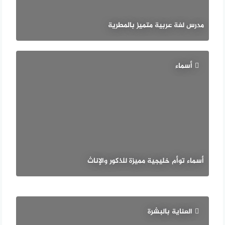
مدرس لغة عربية متميز بالمطرية
أسماء
أسماء توأم خليجية مميزة للذكور والإناث
العناية بالبشرة