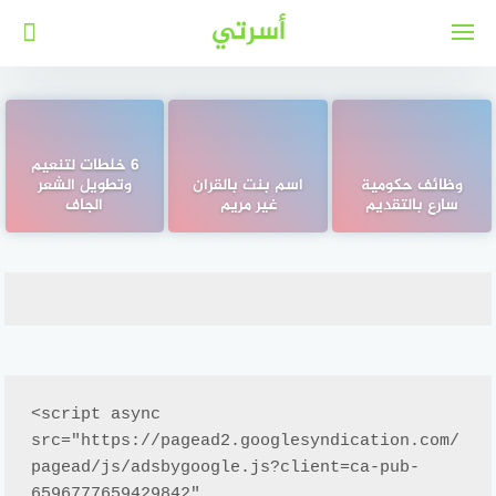
لتجاوز
أسرتي
لى
لمحتوى
6 خلطات لتنعيم
وظائف حكومية
اسم بنت بالقران
وتطويل الشعر
سارع بالتقديم
غير مريم
الجاف
<script async 
src="https://pagead2.googlesyndication.com/
pagead/js/adsbygoogle.js?client=ca-pub-
6596777659429842"
