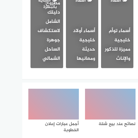
أسماء
أسماء
العناية
مطروح:
بالبشرة
دليلك
الشامل
أسماء توأم
أسماء أولاد
لاستكشاف
خليجية
خليجية
جوهرة
مميزة للذكور
حديثة
الساحل
والإناث
ومعانيها
الشمالي
نصائح عند بيع شقة
أجمل عبارات إعلان
الخطوبة