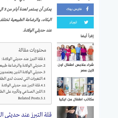
فايس بوك
البكاء، والرضاعة الطبيعية تختلف
تويتر
عند حديثي الولادة.
إقرأ أيضا
محتويات مقالة
قلة التبرز عند حديثي الولادة:
شراء ملابس اطفال اون
حديثي الولادة والرضاعة طبيع
لاين مصر
حديثي الولادة الذين يعتمدون 
التغيرات التي تحدث لدى الط
قلة التبرز عند حديثي الولادة
اللبن الصناعي وتأثيره على الط
Related Posts
مكاتب اطفال من ايكيا
قلة التبرز عند حديثي ال