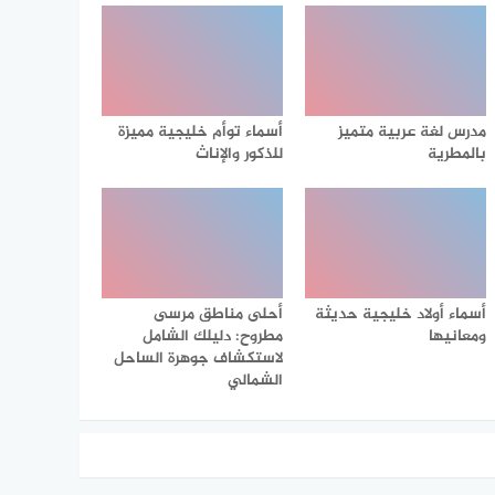
مدرس لغة عربية متميز
أسماء توأم خليجية مميزة
بالمطرية
للذكور والإناث
أسماء أولاد خليجية حديثة
أحلى مناطق مرسى
ومعانيها
مطروح: دليلك الشامل
لاستكشاف جوهرة الساحل
الشمالي