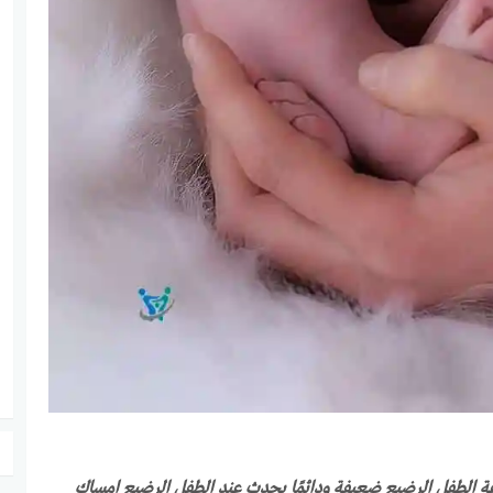
ناعة الطفل الرضيع ضعيفة ودائمًا يحدث عند الطفل الرضيع امساك