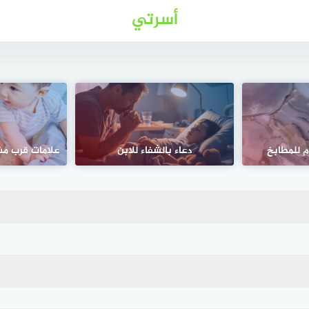
أسرتي
م للمطابخ
دعاء بالشفاء للابن
علامات قرب مش