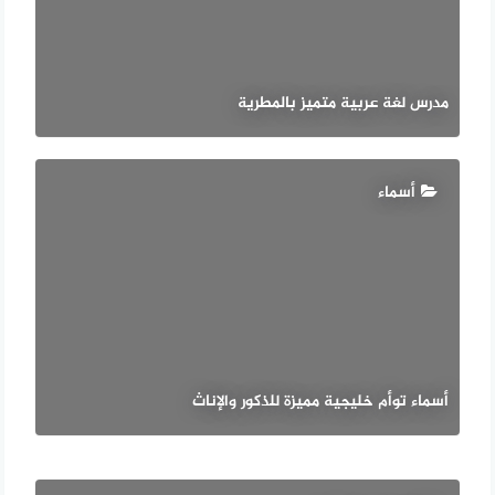
مدرس لغة عربية متميز بالمطرية
أسماء
أسماء توأم خليجية مميزة للذكور والإناث