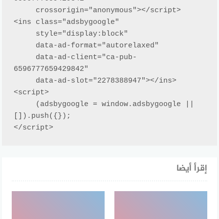
     crossorigin="anonymous"></script>

<ins class="adsbygoogle"

     style="display:block"

     data-ad-format="autorelaxed"

     data-ad-client="ca-pub-
6596777659429842"

     data-ad-slot="2278388947"></ins>

<script>

     (adsbygoogle = window.adsbygoogle || 
[]).push({});

</script>
إقرأ أيضا