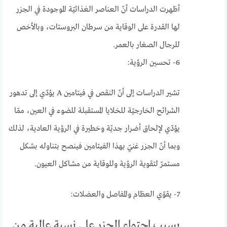
أظهرت الدراسات أنّ العناصر الغذائيّة الموجودة في الجزر
لها القدرة على الوقاية من سرطان البروستات، وبالأخص
للرجال الصغار بالعمر.
6- تحسين الرؤية:
تشير الدراسات إلى أنّ النقص في فيتامين A يؤدّي إلى تدهور
الشرائح الخارجيّة للخلايا المستقبلة للضوء في العين، ممّا
يؤدّي لإلحاق أضرار جديّة وخطيرة في الرؤية العادية، لذلك
وبما أنّ الجزر غنيّ بهذا الفيتامين فينصح بتناوله بشكل
مستمرّ لتقوية الرؤية وللوقاية من مشاكل العيون.
7- يقوّي العظام والمفاصل والعضلات:
بسبب احتواء الجزر على نسبة عالية من