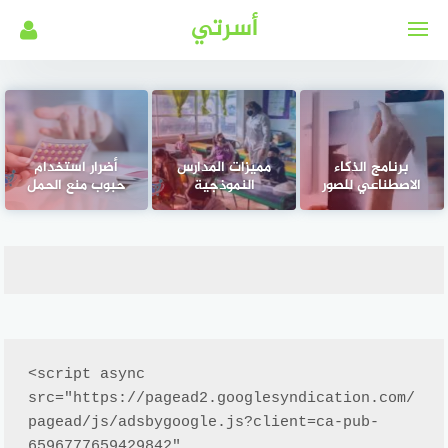
لتجاوز
أسرتي
لى
لمحتوى
برنامج الذكاء
مميزات المدارس
أضرار استخدام
الاصطناعي للصور
النموذجية
حبوب منع الحمل
<script async 
src="https://pagead2.googlesyndication.com/
pagead/js/adsbygoogle.js?client=ca-pub-
6596777659429842"
