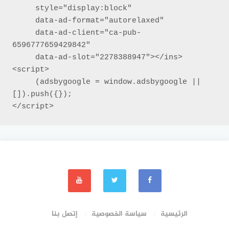
     style="display:block"

     data-ad-format="autorelaxed"

     data-ad-client="ca-pub-
6596777659429842"

     data-ad-slot="2278388947"></ins>

<script>

     (adsbygoogle = window.adsbygoogle || 
[]).push({});

</script>
الرئيسية
سياسة الخصوصية
إتصل بنا