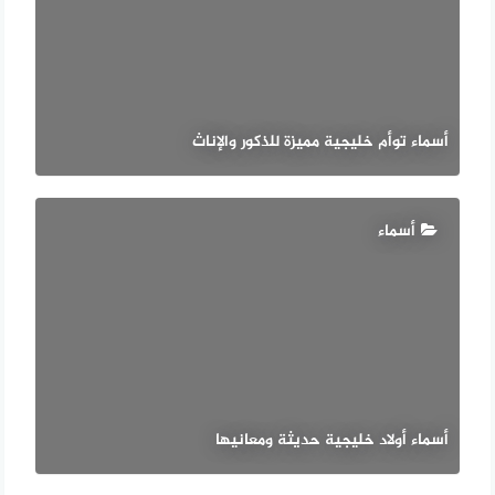
أسماء توأم خليجية مميزة للذكور والإناث
أسماء
أسماء أولاد خليجية حديثة ومعانيها