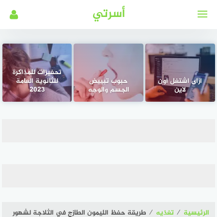
لتجاوز
أسرتي
لى
لمحتوى
تحفيزات للمذاكرة
ازاى اشتغل اون
حبوب تبييض
للثانوية العامة
لاين
الجسم والوجه
2023
الرئيسية
⁄
تغذيه
⁄
طريقة حفظ الليمون الطازج في الثلاجة لشهور