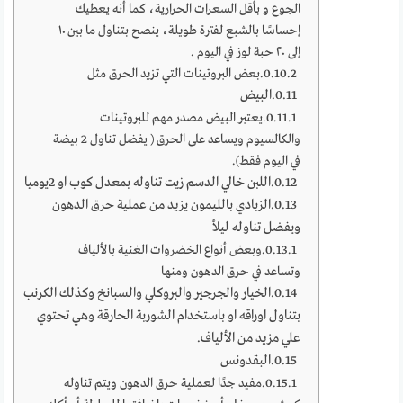
الجوع و بأقل السعرات الحرارية، كما أنه يعطيك
إحساسًا بالشبع لفترة طويلة، ينصح بتناول ما بين ١٠
إلى ٢٠ حبة لوز في اليوم .
بعض البروتينات التي تزيد الحرق مثل
البيض
يعتبر البيض مصدر مهم للبروتينات
والكالسيوم ويساعد على الحرق ( يفضل تناول 2 بيضة
في اليوم فقط).
اللبن خالي الدسم زيت تناوله بمعدل كوب او 2يوميا
الزبادي بالليمون يزيد من عملية حرق الدهون
ويفضل تناوله ليلأ
وبعض أنواع الخضروات الغنية بالألياف
وتساعد في حرق الدهون ومنها
الخيار والجرجير والبروكلي والسبانخ وكذلك الكرنب
بتناول اوراقه او باستخدام الشوربة الحارقة وهي تحتوي
علي مزيد من الألياف.
‏البقدونس
مفيد جدًا لعملية حرق الدهون ويتم تناوله