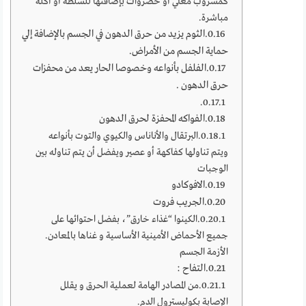
كمشروب مغلي أو خضروات بإضافتها للسلطة أو أكله
مباشرة.
الثوم يزيد من حرق الدهون في الجسم بالإضافة إلي
حماية الجسم من الأمراض.
الفلفل بأنواعه وخصوصا الحار يعد من محفزات
حرق الدهون .
الفواكه المحفزة لحرق الدهون
البرتقال والأناناس والكيوي والتوت بأنواعه
ويتم تناولها كفاكهة أو عصير ويفضل أن يتم تناوله بين
الوجبات
الافوكادو
الجريب فروت
الكينوا “غذاء خارق”، بفضل احتوائها على
جميع الأحماض الأمينية الأساسية و غناها بالمعادن.
الأزمة الجسم
التفاح :
من المصادر الهامة لعملية الحرق و يقلل
الإصابة بكوليسترول الدم.