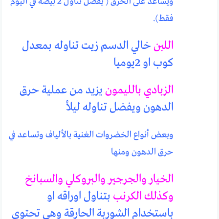
ويساعد على الحرق ( يفضل تناول 2 بيضة في اليوم
فقط).
اللبن
خالي الدسم زيت تناوله بمعدل
كوب او 2يوميا
الزبادي بالليمون
يزيد من عملية حرق
الدهون ويفضل تناوله ليلأ
وبعض أنواع الخضروات الغنية بالألياف وتساعد في
حرق الدهون ومنها
الخيار والجرجير والبروكلي والسبانخ
وكذلك الكرنب
بتناول اوراقه او
باستخدام الشوربة الحارقة وهي تحتوي