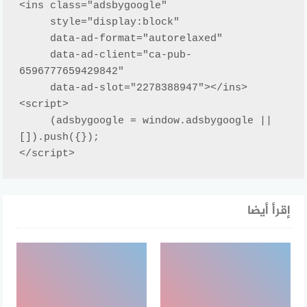
<ins class="adsbygoogle"

     style="display:block"

     data-ad-format="autorelaxed"

     data-ad-client="ca-pub-
6596777659429842"

     data-ad-slot="2278388947"></ins>

<script>

     (adsbygoogle = window.adsbygoogle || 
[]).push({});

</script>
إقرأ أيضا