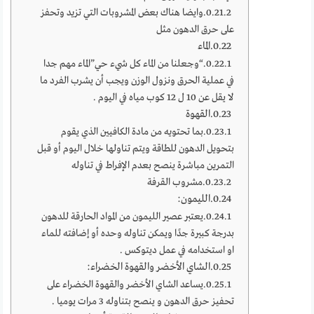
وايضا هناك بعض المشروبات التي تزيد وتحفز
على حرق الدهون مثل
‏الماء
“وجعلنا من الماء كل شيء حي”الماء مهم جدا
في عملية الحرق ونزول الوزن ويجب أن يشرب الفرد ما
لا يقل عن 10 ل 12 كوب مياه في اليوم .
القهوة
بما تحتويه من مادة الكافيين الذي يقوم
بتحويل الدهون للطاقة ويتم تناولها خلال اليوم أو قبل
التمرين مباشرة ينصح بعدم الإفراط في تناوله
مشروب القرفة
الليمون:
يعتبر عصير الليمون من المواد الحارقة للدهون
بدرجة كبيرة جدًا ويمكن تناوله وحده أو إضافته للماء
او استخدامه في عمل ديتوكس .
الشاي الأخضر والقهوة الخضراء:
يساعد الشاي الأخضر والقهوة الخضراء على
تحفيز حرق الدهون و ينصح بتناوله 3 مرات يوميا .