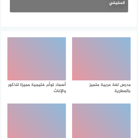
الحقيقي
مدرس لغة عربية متميز
أسماء توأم خليجية مميزة للذكور
بالمطرية
والإناث