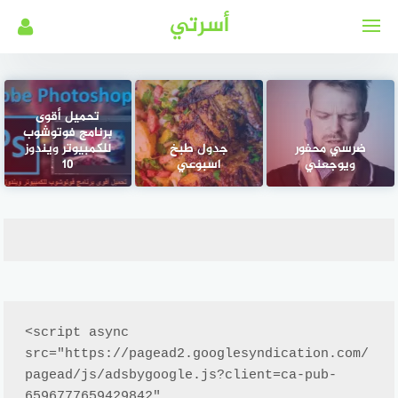
لتجاوز
أسرتي
لى
لمحتوى
تحميل أقوى
برنامج فوتوشوب
ضرسي محفور
جدول طبخ
للكمبيوتر ويندوز
ويوجعني
اسبوعي
10
<script async 
src="https://pagead2.googlesyndication.com/
pagead/js/adsbygoogle.js?client=ca-pub-
6596777659429842"
