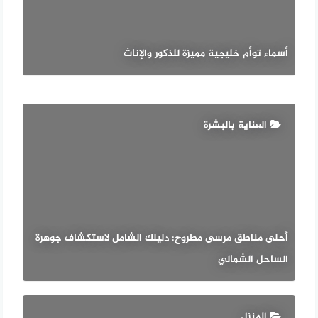
أسماء توأم خليجية مميزة للذكور والإناث
العناية بالبشرة
أحلى مناطق مرسى مطروح: دليلك الشامل لاستكشاف جوهرة
الساحل الشمالي
المنزل