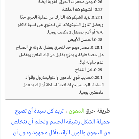
ومن محفزات الحرق القوية أيضا:
الشوكولاته الداكنة
تزيد الشيكولاته الدارك من عملية الحرق جدًا
ويفضل تناول الشيكولاته التي تحتوي على نسبة كاكاو
70% أو أكثر بمعدل 2 مكعب يوميا.
العسل الأبيض
مصدر مهم جد للحرق يفضل تناوله في الصباح
على معدة فارغة و يمزج بقليل من الماء الدافئ ويفضل
عدم تناوله ليلأ.
خل التفاح
مذيب قوي للدهون والكوليسترول والمواد
السامة بالجسم يتم اضافته للسلطة أو الماء بمعدل
ملعقتين يوميا.
طريقة حرق
الدهون
،
تريد كل سيدة أن تصبح
جميلة الشكل رشيقة الجسم وتحلم أن تتخلص
من الدهون والوزن الزائد بأقل مجهود ودون أن