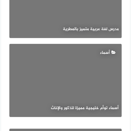
مدرس لغة عربية متميز بالمطرية
أسماء
أسماء توأم خليجية مميزة للذكور والإناث