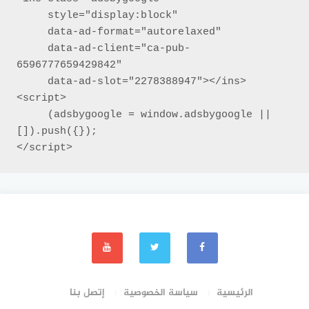
     style="display:block"

     data-ad-format="autorelaxed"

     data-ad-client="ca-pub-
6596777659429842"

     data-ad-slot="2278388947"></ins>

<script>

     (adsbygoogle = window.adsbygoogle || 
[]).push({});

</script>
الرئيسية
سياسة الخصوصية
إتصل بنا