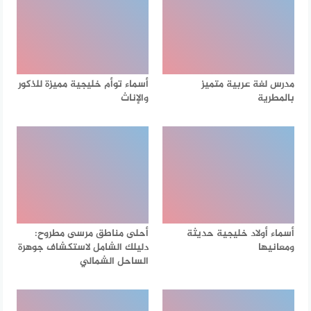
مدرس لغة عربية متميز
أسماء توأم خليجية مميزة للذكور
بالمطرية
والإناث
أسماء أولاد خليجية حديثة
أحلى مناطق مرسى مطروح:
ومعانيها
دليلك الشامل لاستكشاف جوهرة
الساحل الشمالي