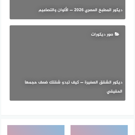
ديكور المطبخ العصري 2026 — الألوان والتصاميم
صور ديكورات
ديكور الشقق الصغيرة — كيف تبدو شقتك ضعف حجمها
الحقيقي