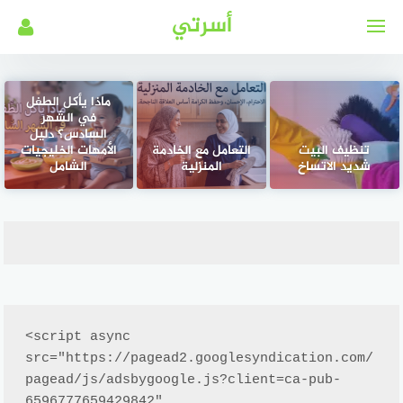
لتجاوز
أسرتي
لى
لمحتوى
ماذا يأكل الطفل
في الشهر
السادس؟ دليل
تنظيف البيت
التعامل مع الخادمة
الأمهات الخليجيات
شديد الاتساخ
المنزلية
الشامل
<script async 
src="https://pagead2.googlesyndication.com/
pagead/js/adsbygoogle.js?client=ca-pub-
6596777659429842"
