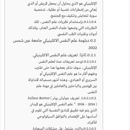
الإكلينيكي هو الذي يحاول أن يجعل المريض أو الذي
يُعاني من إضطرابات نفسية أو عقلية، شخصية
سوية تتعايش وتتكيف مع المجتمع.
بإستخدام نظريات علم النفس، تلك
النظريات التي وضعها علماء النفس العام، وكذلك
أدوات وتقنيات الطب النفسي.
دبلومة علم النفس الاكلينيكي جامعة عين شمس
2022
ثانيًا: تعريف علم النفس الاكلينيكي.
توجد تعريفات عدة لعلم النفس
الإكلينيكي، سوف نذكر بعضها هنا حتى نقترب
ونفهم أكثر ما هو علم النفس الإكلينيكي أو
السريري أو العيادي، وهذه أشهر مسمياته المتداولة
بين المهتمين والباحثين والعاملين في مهنة علم
النفس.
1. تعريف جوليان روتر Julian Rotter (
1916 – 2014 ). ” علم النفس الإكلينيكي هو الميدان
الذي يتم فيه تطبيق المبادئ النفسية التي تقوم في
أساسها على الإهتمام بالتوافق السيكولوجي
للأفراد.
والذي يشتمل على مشكلات السعادة