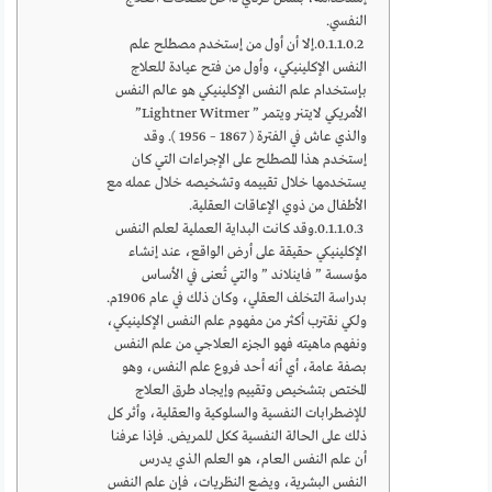
النفسي.
إلا أن أول من إستخدم مصطلح علم
النفس الإكلينيكي، وأول من فتح عيادة للعلاج
بإستخدام علم النفس الإكلينيكي هو عالم النفس
الأمريكي لايتنر ويتمر ” Lightner Witmer”
والذي عاش في الفترة ( 1867 – 1956 ). وقد
إستخدم هذا المصطلح على الإجراءات التي كان
يستخدمها خلال تقييمه وتشخيصه خلال عمله مع
الأطفال من ذوي الإعاقات العقلية.
وقد كانت البداية العملية لعلم النفس
الإكلينيكي حقيقة على أرض الواقع، عند إنشاء
مؤسسة ” فاينلاند ” والتي تُعنى في الأساس
بدراسة التخلف العقلي، وكان ذلك في عام 1906م.
ولكي نقترب أكثر من مفهوم علم النفس الإكلينيكي،
ونفهم ماهيته فهو الجزء العلاجي من علم النفس
بصفة عامة، أي أنه أحد فروع علم النفس، وهو
المختص بتشخيص وتقييم وإيجاد طرق العلاج
للإضطرابات النفسية والسلوكية والعقلية، وأثر كل
ذلك على الحالة النفسية ككل للمريض. فإذا عرفنا
أن علم النفس العام، هو العلم الذي يدرس
النفس البشرية، ويضع النظريات، فإن علم النفس