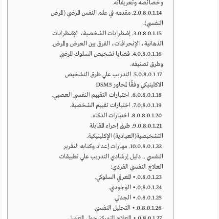
وخصائصه وتعريفاته.
2. مقدمه في علم النفس المرضي (المرض
النفسي).
3. إضطرابات الشخصية، الإضطرابات
الذهانية، الإنحرافات، الفرق بين العرض والمرض.
4. قضايا تشخيص السلوك المرضي
وطرق تصنيفه.
5. التدريب علي طرق التشخيص
الاكلينيكي وفقًا لمحاور DSM5
6. اختبارات التقييم النفسي العصبي.
7. اختبارات تقييم الشخصية.
8. اختبارات الذكاء.
9. طرق إجراء المقابلة
التشخيصية(العيادية) الإكلينيكية.
10. مهارات إعداد وكتابه التقرير
النفسي .. دليل إرشادي التدريب علي تطبيقات
العلاج النفسي الفردي:
• المعرفي السلوكي.
• الوجودي.
• الجدلي.
• التحليل النفسي.
• العلاج المتمركز حول العميل.