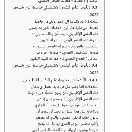
البحث والإحصاء. • معرفة القياس النفسي.
دبلومة علم النفس الاكلينيكي جامعة عين شمس
2022
وبالإضافة إلى الحد الأدنى من قاعدة
المعرفة التي ذكرناها، فإن الأعضاء الذين يمارسون
علم النفس الإكلينيكي، يجب أن يتطلب ما يلي: •
معرفة علم النفس المرضي. • معرفة الفروق
الشخصية والفردية. • معرفة التقييم النفسي. •
معرفة التشخيص النفسي. • معرفة إجراءات
التدخل ( العلاج النفسي ). • معرفة تقييم التغيير.
دبلومة علم النفس الاكلينيكي جامعة عين شمس
2022
ثالثًا: ما هى دبلومة علم النفس الاكلينيكي.
لماذا يجب على من يريد العمل في مجال
علم النفس الإكلينيكي، أن يكون حاصلًا على دبلومة
علم النفس الإكلينيكي ( الماجستير ) من إحدى
الجامعات المعترف بها سواء في مصر أو الخارج.
وللإجابة على هذا السؤال، يجب أن نعرف أن
قانون رعاية المريض النفسي، والذي تم وضعه
وأقره مجلس النواب المصري نهائيًا، قد وضع
ضوابط وشروط لمزاولة مهنة العلاج النفسي لغير