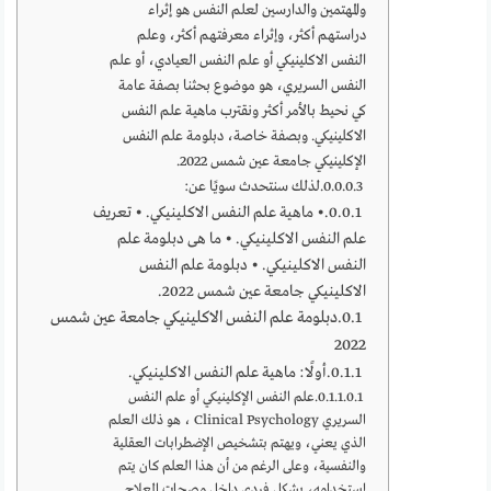
والمهتمين والدارسين لعلم النفس هو إثراء
دراستهم أكثر، وإثراء معرفتهم أكثر، وعلم
النفس الاكلينيكي أو علم النفس العيادي، أو علم
النفس السريري، هو موضوع بحثنا بصفة عامة
كي نحيط بالأمر أكثر ونقترب ماهية علم النفس
الاكلينيكي. وبصفة خاصة، دبلومة علم النفس
الإكلينيكي جامعة عين شمس 2022.
لذلك سنتحدث سويًا عن:
• ماهية علم النفس الاكلينيكي. • تعريف
علم النفس الاكلينيكي. • ما هى دبلومة علم
النفس الاكلينيكي. • دبلومة علم النفس
الاكلينيكي جامعة عين شمس 2022.
دبلومة علم النفس الاكلينيكي جامعة عين شمس
2022
أولًا: ماهية علم النفس الاكلينيكي.
علم النفس الإكلينيكي أو علم النفس
السريري Clinical Psychology ، هو ذلك العلم
الذي يعني، ويهتم بتشخيص الإضطرابات العقلية
والنفسية، وعلى الرغم من أن هذا العلم كان يتم
إستخدامه، بشكل فردي داخل مصحات العلاج