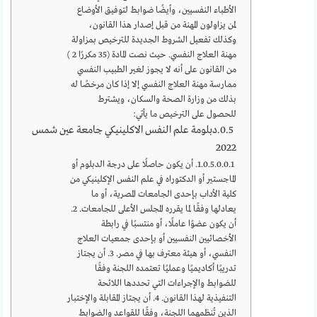
الأطباء النفسيين، وأيضًا ضوابط لتوفيق الأوضاع
لمن يزاولون المهنة من قبل إصدار هذا القانون،
وكذلك تفعيل الشروط الجديدة للترخيص بمزاولة
مهنة العلاج النفسي. حيث نصت المادة (35 مكررًا 2 )
من القانون على أنه لا يجوز لغير الطبيب النفسي
ممارسة مهنة العلاج النفسي إلا إذا كان مرخصًا له
بذلك من وزارة الصحة والسكان، ويشترط
للحصول على الترخيص ما يأتي:
دبلومة علم النفس الاكلينيكي جامعة عين شمس
2022
1. أن يكون حاصلًا على درجة الدبلوم أو
الماجستير أو الدكتوراه في علم النفس الإكلينيكي من
كلية الأداب بإحدى الجامعات المصرية، أو ما
يعادلها وفقًا لما يقرره المجلس الأعلى للجامعات. 2.
أن يكون عضوًا عاملًا، أو منتسبًا في رابطة
الأخصائيين النفسيين أو بإحدى جمعيات العلاج
النفسي، أو هيئة معترف بها في مصر. 3. أن يجتاز
تدريبًا أكاديميًا وعمليًا تعتمده اللجنة وفقًا
للضوابط والإجراءات التي تحددها اللائحة
التنفيذية لهذا القانون. 4. أن يجتاز المقابلة والإختبار
الذين تُنظمهما اللجنة، وفقًا للقواعد والضوابط