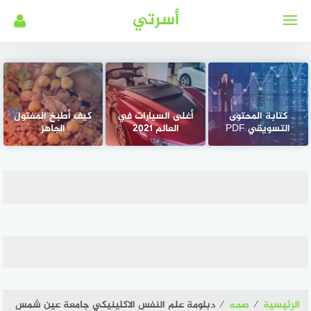
لتجاوز
أسرتي
لى
لمحتوى
كتابة المحتوى
أغلى السيارات في
كيف أطبخ المفتول
التسويقي PDF
العالم 2021
الجاهز
الرئيسية
⁄
صحه
⁄
دبلومة علم النفس الاكلينيكي جامعة عين شمس