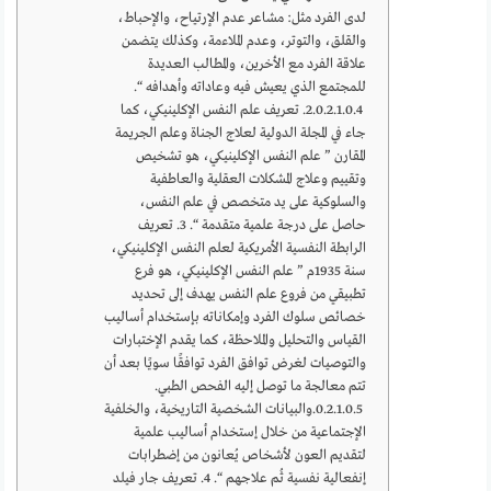
لدى الفرد مثل: مشاعر عدم الإرتياح، والإحباط،
والقلق، والتوتر، وعدم الملاءمة، وكذلك يتضمن
علاقة الفرد مع الأخرين، والمطالب العديدة
للمجتمع الذي يعيش فيه وعاداته وأهدافه “.
2. تعريف علم النفس الإكلينيكي، كما
جاء في المجلة الدولية لعلاج الجناة وعلم الجريمة
المقارن ” علم النفس الإكلينيكي، هو تشخيص
وتقييم وعلاج المشكلات العقلية والعاطفية
والسلوكية على يد متخصص في علم النفس،
حاصل على درجة علمية متقدمة “. 3. تعريف
الرابطة النفسية الأمريكية لعلم النفس الإكلينيكي،
سنة 1935م ” علم النفس الإكلينيكي، هو فرع
تطبيقي من فروع علم النفس يهدف إلى تحديد
خصائص سلوك الفرد وإمكاناته بإستخدام أساليب
القياس والتحليل والملاحظة، كما يقدم الإختبارات
والتوصيات لغرض توافق الفرد توافقًا سويًا بعد أن
تتم معالجة ما توصل إليه الفحص الطبي.
والبيانات الشخصية التاريخية، والخلفية
الإجتماعية من خلال إستخدام أساليب علمية
لتقديم العون لأشخاص يُعانون من إضطرابات
إنفعالية نفسية ثُم علاجهم “. 4. تعريف جار فيلد