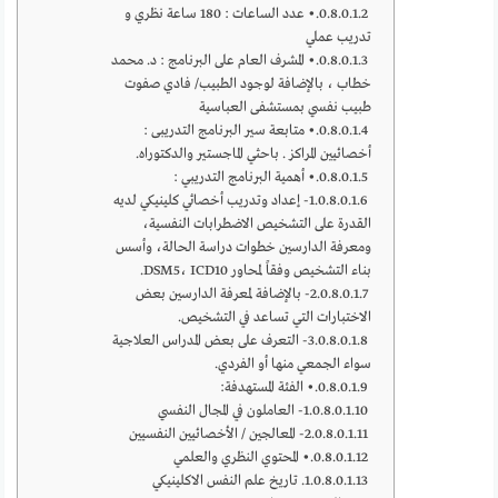
• عدد الساعات : 180 ساعة نظري و
تدريب عملي
• المشرف العام على البرنامج : د. محمد
خطاب ، بالإضافة لوجود الطبيب/ فادي صفوت
طبيب نفسي بمستشفى العباسية
• متابعة سير البرنامج التدريبى :
أخصائيين المراكز . باحثي الماجستير والدكتوراه.
• أهمية البرنامج التدريبي :
1- إعداد وتدريب أخصائي كلينيكي لديه
القدرة على التشخيص الاضطرابات النفسية،
ومعرفة الدارسين خطوات دراسة الحالة، وأسس
بناء التشخيص وفقاً لمحاور DSM5، ICD10.
2- بالإضافة لمعرفة الدارسين بعض
الاختبارات التي تساعد في التشخيص.
3- التعرف على بعض المدراس العلاجية
سواء الجمعي منها أو الفردي.
• الفئة المستهدفة:
1- العاملون في المجال النفسي
2- المعالجين / الأخصائيين النفسيين
• المحتوي النظري والعلمي
1. تاريخ علم النفس الاكلينيكي