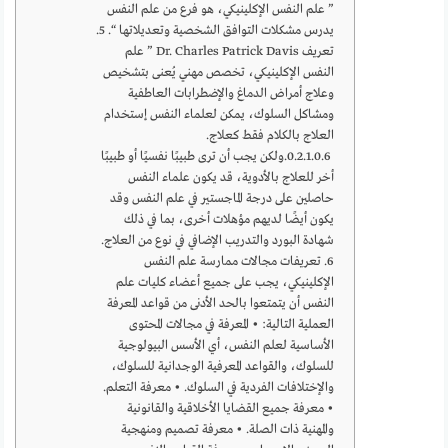
” علم النفس الإكلينيكي، هو فرع من علم النفس
يدرس مشكلات التوافق الشخصية وتعديلاتها “. 5.
تعريف Dr. Charles Patrick Davis ” علم
النفس الإكلينيكي، تخصص مهني يُعنى بتشخيص
وعلاج أمراض الدماغ والإضطرابات العاطفية
ومشاكل السلوك، يمكن لعلماء النفس إستخدام
العلاج بالكلام فقط كعلاج.
ولكن يجب أن ترى طبيبًا نفسيًا أو طبيبًا
أخر للعلاج بالأدوية، قد يكون علماء النفس
حاصلين على درجة الماجستير في علم النفس وقد
يكون أيضًا لديهم مؤهلات أخرى، بما في ذلك
شهادة البورد والتدريب الإضافي في نوع من العلاج.
6. تعريفات مجالات ممارسة علم النفس
الإكلينيكي، يجب على جميع أعضاء كليات علم
النفس أن يتمتعوا بالحد الأدنى من قواعد المعرفة
العملية التالية: • المعرفة في مجالات المحتوى
الأساسية لعلم النفس، أي الأسس البيولوجية
للسلوك، والقواعد المعرفية الوجدانية للسلوك،
والإختلافات الفردية في السلوك. • معرفة التعلم.
• معرفة جميع القضايا الأخلاقية والقانونية
والمهنية ذات الصلة. • معرفة تصميم ومنهجية