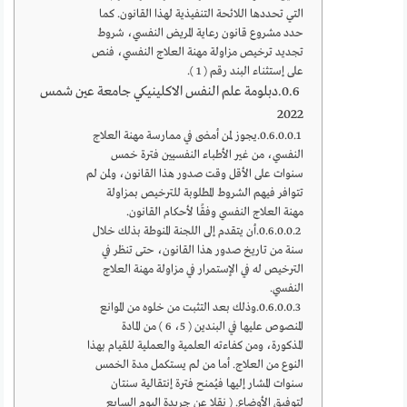
التي تحددها اللائحة التنفيذية لهذا القانون. كما
حدد مشروع قانون رعاية المريض النفسي، شروط
تجديد ترخيص مزاولة مهنة العلاج النفسي، فنص
على إستثناء البند رقم ( 1 ).
دبلومة علم النفس الاكلينيكي جامعة عين شمس
2022
يجوز لمن أمضى في ممارسة مهنة العلاج
النفسي، من غير الأطباء النفسيين فترة خمس
سنوات على الأقل وقت صدور هذا القانون، ولمن لم
تتوافر فيهم الشروط المطلوبة للترخيص بمزاولة
مهنة العلاج النفسي وفقًا لأحكام القانون.
أن يتقدم إلى اللجنة المنوطة بذلك خلال
سنة من تاريخ صدور هذا القانون، حتى تنظر في
الترخيص له في الإستمرار في مزاولة مهنة العلاج
النفسي.
وذلك بعد التثبت من خلوه من الموانع
المنصوص عليها في البندين ( 5، 6 ) من المادة
المذكورة، ومن كفاءته العلمية والعملية للقيام بهذا
النوع من العلاج. أما من لم يستكمل مدة الخمس
سنوات المشار إليها فيُمنح فترة إنتقالية سنتان
لتوفيق الأوضاع. ( نقلا عن جريدة اليوم السابع