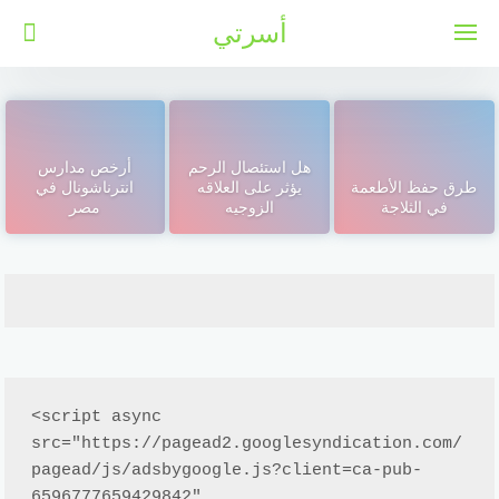
لتجاوز
أسرتي
لى
لمحتوى
هل استئصال الرحم
أرخص مدارس
طرق حفظ الأطعمة
يؤثر على العلاقه
انترناشونال في
في الثلاجة
الزوجيه
مصر
<script async 
src="https://pagead2.googlesyndication.com/
pagead/js/adsbygoogle.js?client=ca-pub-
6596777659429842"
