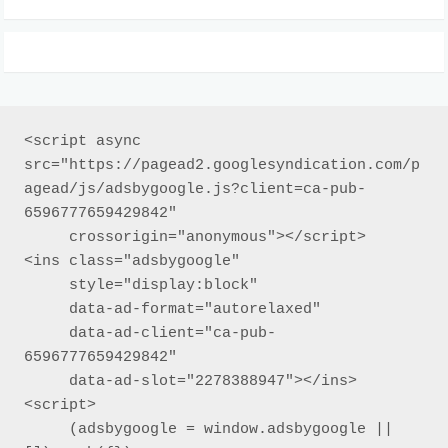
<script async 
src="https://pagead2.googlesyndication.com/p
agead/js/adsbygoogle.js?client=ca-pub-
6596777659429842"

     crossorigin="anonymous"></script>

<ins class="adsbygoogle"

     style="display:block"

     data-ad-format="autorelaxed"

     data-ad-client="ca-pub-
6596777659429842"

     data-ad-slot="2278388947"></ins>

<script>

     (adsbygoogle = window.adsbygoogle || 