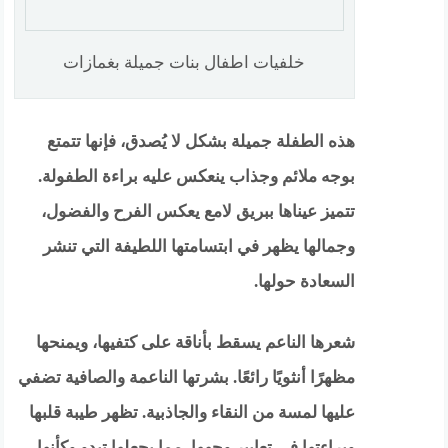
خلفيات اطفال بنات جميلة بغمازات
هذه الطفلة جميلة بشكل لا يُصدق، فإنها تتمتع
بوجه ملائم وجذاب ينعكس عليه براءة الطفولة.
تتميز عيناها ببريق لامع يعكس الفرح والفضول،
وجمالها يظهر في ابتسامتها اللطيفة التي تنشر
السعادة حولها.
شعرها الناعم يسقط بأناقة على كتفيها، ويمنحها
مظهرًا أنثويًا رائعًا. بشرتها الناعمة والصافية تضفي
عليها لمسة من النقاء والجاذبية. تظهر طيبة قلبها
وبراءتها في تعابير وجهها، مما يجعلها تبدو وكأنها