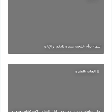
أسماء توأم خليجية مميزة للذكور والإناث
العناية بالبشرة
أحلى مناطق مرسى مطروح: دليلك الشامل لاستكشاف جوهرة