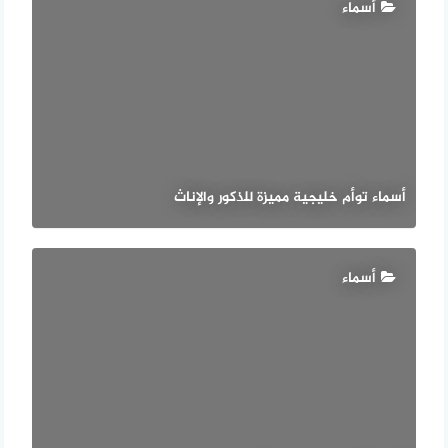
أسماء
أسماء توأم خليجية مميزة للذكور والإناث
أسماء