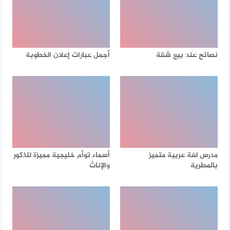
نصائح عند بيع شقة
أجمل عبارات إعلان الخطوبة
مدرس لغة عربية متميز
أسماء توأم خليجية مميزة للذكور
بالمطرية
والإناث