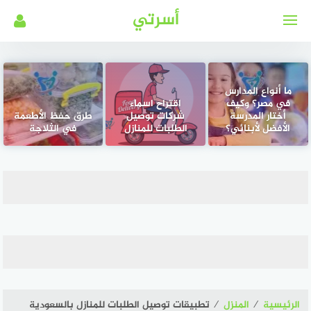
لتجاوز
أسرتي
لى
لمحتوى
ما أنواع المدارس
في مصر؟ وكيف
اقتراح اسماء
أختار المدرسة
شركات توصيل
طرق حفظ الأطعمة
الأفضل لأبنائي؟
الطلبات للمنازل
في الثلاجة
الرئيسية
⁄
المنزل
⁄
تطبيقات توصيل الطلبات للمنازل بالسعودية