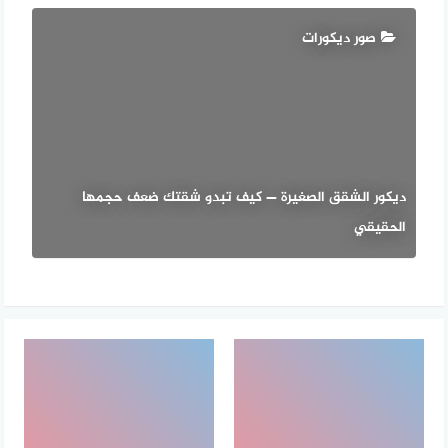
صور ديكورات
ديكور الشقق الصغيرة — كيف تبدو شقتك ضعف حجمها
الحقيقي