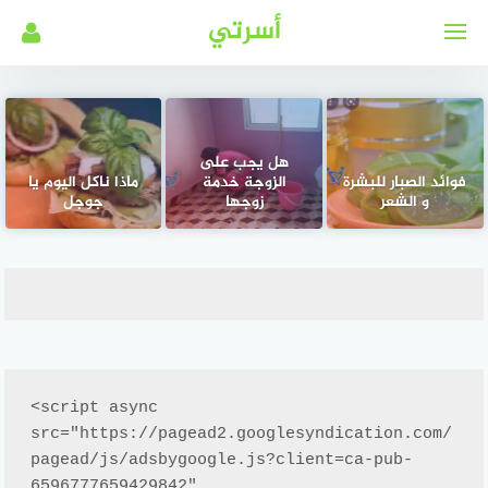
لتجاوز
أسرتي
لى
لمحتوى
هل يجب على
فوائد الصبار للبشرة
الزوجة خدمة
ماذا ناكل اليوم يا
و الشعر
زوجها
جوجل
<script async 
src="https://pagead2.googlesyndication.com/
pagead/js/adsbygoogle.js?client=ca-pub-
6596777659429842"
