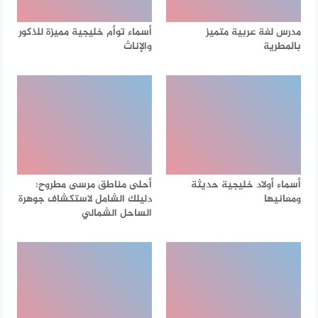
مدرس لغة عربية متميز
أسماء توأم خليجية مميزة للذكور
بالمطرية
والإناث
أسماء أولاد خليجية حديثة
أحلى مناطق مرسى مطروح:
ومعانيها
دليلك الشامل لاستكشاف جوهرة
الساحل الشمالي