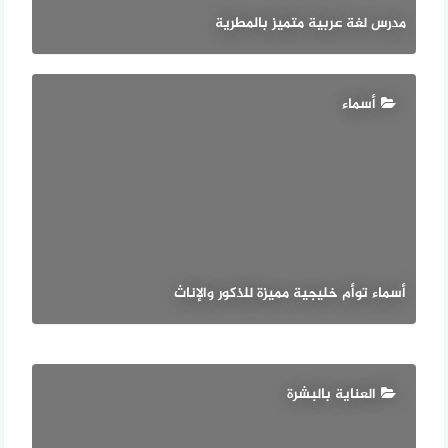
مدرس لغة عربية متميز بالمطرية
أسماء
أسماء توأم خليجية مميزة للذكور والإناث
العناية بالبشرة