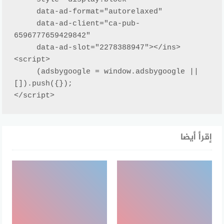
     data-ad-format="autorelaxed"

     data-ad-client="ca-pub-
6596777659429842"

     data-ad-slot="2278388947"></ins>

<script>

     (adsbygoogle = window.adsbygoogle || 
[]).push({});

</script>
إقرأ أيضا