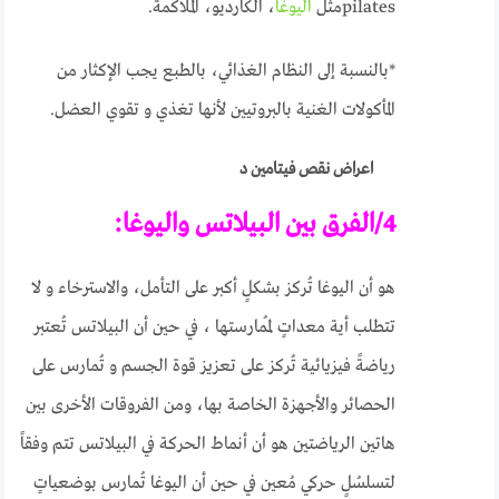
pilatesمثل
اليوغا
، الكارديو، الملاكمة.
*بالنسبة إلى النظام الغذائي، بالطبع يجب الإكثار من
المأكولات الغنية بالبروتيين لأنها تغذي و تقوي العضل.
اعراض نقص فيتامين د
4/الفرق بين البيلاتس واليوغا:
هو أن اليوغا تُركز بشكلٍ أكبر على التأمل، والاسترخاء و لا
تتطلب أية معداتٍ لمُمارستها ، في حين أن البيلاتس تُعتبر
رياضةً فيزيائية تُركز على تعزيز قوة الجسم و تُمارس على
الحصائر والأجهزة الخاصة بها، ومن الفروقات الأخرى بين
هاتين الرياضتين هو أن أنماط الحركة في البيلاتس تتم وفقاً
لتسلسُلٍ حركي مُعين في حين أن اليوغا تُمارس بوضعياتٍ