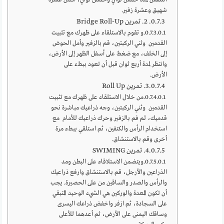
شهيق وعشرة زفير.
2. تمرين Bridge Roll-Up
و تقوم بالاستلقاء على ظهرك مع تثبيت
القدمين وثني الركبتين، قم بالزفير وأمل الحوض
إلى الخلف، مع ضغط على أسفل الظهر إلى الأرض،
وانتظر لمدة أربع ثوان قبل أن تعود ببطء على
الأرض.
3. تمرين Roll Up
من خلال الاستلقاء على ظهرك مع تثبيت
القدمين وثني الركبتين، وجه ذراعيك مباشرة نحو
قدميك، ثم فم بالزفير وحرك ذراعيك للأمام مع
استخدام الرأس والكتفين، ثم استلقي ببطء مرة
أخرى وقم بالاستنشاق.
4. تمرين SWIMING
ويتضمن الاستلاقاء على البطن ومد
الذراعين والأرجل، قم بالاستنشاق وارفع ذراعيك
والرأس والصدر والساقين من على الحصيرة. يجب
أن تكون المعدة والوركين هي الشيء الوحيد المتبقي
على السجادة، ثم ازفر واخفض ذراعك اليسرى
وساقك اليمنى على الأرض، ثم أعدهما للأعلى