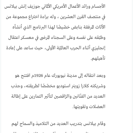
الأجسام ورائد الأعمال الأمريكي الألماني جوزيف إتش بيلاتس
في منتصف القرن العشرين ، وله براءة اختراع مجموعة من
الأثاث المرفقة بنابض خصّيصًا لهذا البرنامج الذي أنشأه
وطبّقه على نفسه وعلى السجناء المرضى في معسكر اعتقال
إنجليزي أثناء الحرب العالميّة الأولى، حيث ساعد على إعادة
تأهيلهم.
وبعد انتقاله إلى مدينة نيويورك عام 1926م افتتح هو
وشريكته كلارا زوينر استوديو مخصّصًا لطريقته، وجذب
العديد من الفنّانين والرّاقصين لتأثير التمارين على إطالة
العضلات وتقويتها.
وقام بيلاتس بتدريب العديد من التلاميذ والسماح لهم