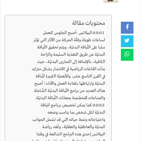
محتويات مقالة
البيلاتس -أصبح الجلوس للعمل
لساعات طويلة وقلّة الحركة من الآثار التي تؤثر
سلبا على اللّياقة البدنيّة، ويتم تحقيق اللّياقة
البدنيّة عن طريق التغذية السليمة والرّاحة
الكافية، بالإضافة إلى التمارين البدنيّة، حيث
بدأت القاعات الرياضية في الانتشار بشكل متزايد
في القرن التاسع عشر، وللأهميّة الكبيرة للّياقة
البدنيّة وارتباطها بكفاءة العمل والأداء؛ أصبح
هناك العديد من برامج اللّياقة البدنيّة الشّاملة
والصناعات المتخصّصة بمعدّات اللّياقة البدنيّة.
كما يمكن تخصيص برنامج للياقة
البدنيّة لكل شخص بما يناسب وضعه
واحتياجاته ونمط حياته التي قد تشمل الجوانب
البدنيّة والعاطفيّة والعقليّة، وتُعَد رياضة
البيلاتس إحدى هذه البرامج الشائعة في وقتنا