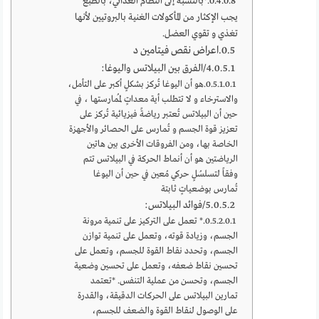
*بالنسبة إلى النظام الغذائي، بالطبع
يجب الإكثار من المأكولات الغنية بالبروتيين لأنها
تغذي و تقوي العضل.
اعراض نقص فيتامين د
4/الفرق بين البيلاتس واليوغا:
هو أن اليوغا تُركز بشكلٍ أكبر على التأمل،
والاسترخاء و لا تتطلب أية معداتٍ لمُمارستها ، في
حين أن البيلاتس تُعتبر رياضةً فيزيائية تُركز على
تعزيز قوة الجسم و تُمارس على الحصائر والأجهزة
الخاصة بها، ومن الفروقات الأخرى بين هاتين
الرياضتين هو أن أنماط الحركة في البيلاتس تتم
وفقاً لتسلسُلٍ حركي مُعين في حين أن اليوغا
تُمارس بوضعياتٍ ثابتة
5/فوائد البيلاتس:
* تعمل على التركيز على تنمية مرونة
الجسم، وزيادة قوته، وتعمل على تنمية توازن
الجسم، وتحدد نقاط القوة للجسم، وتعمل على
تحسين نقاط ضعفه، وتعمل على تحسين وضعية
الجسم، وتحسن من عملية التنفس. *تعتمد
تمارين البيلاتس على الحركات الدقيقة، والقدرة
على الوصول لنقاط القوة والضعف للجسم،