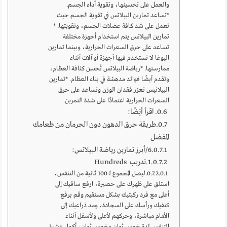
والعمل على تحسينها، وتقوية أداء الجسم.
*تساعد تمارين البيلاتس في تقوية الجسم حيث
تعمل على شد كافة عضلات الجسم، وتقويتها. *
تمارين البيلاتس يتم استخدام أجهزة مختلفة
تساعد على حرق السعرات الحرارية، وبينما تمارين
اليوغا لا تستخدم فيها أجهزة أو آلات أثناء
ممارستها. *رياضة البيلاتس تُحسن كثافة العظام،
وتقدم أيضًا فوائد مدهشة في بناء العظام. *تمارين
البيلاتيس تعزز فقدان الوزن وتساعد على حرق
السعرات الحرارية اعتمادًا على شدة التمرين.
اقرأ أيَضًا:
طريقة حرق الدهون دون الحرمان من طعامك
المفضل
6/أبرز تمارين رياضة البيلاتس:
1.تدريب Hundreds
ليصل المجموع لـ 100 ثانية من التنفس،
استلق على ظهرك على حصيرة، ارفع ساقيك إلى
أعلى مع فرد ركبتيك بشكل مستقيم وقم برفع
كتفيك ورأسك على السجادة، ومد ذراعيك إلى
الأمام مباشرة، وحركهم لأعلى ولأسفل أثناء
التنفس لمدة خمس ثوانٍ وخمس ثوانٍ، أكمل عشرة