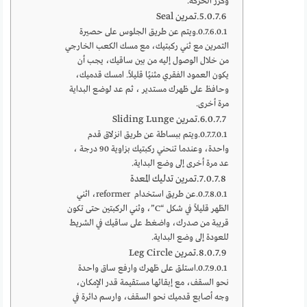
وكرر الحركة.
5.تمرين Seal
ويتم عن طريق الجلوس على حصيرة
التمرين مع ثني ركبتيك، مع مسك الكعب الخارجي
من خلال الوصول إليه من بين ساقيك، يجب أن
يكون العمود الفقري مثنيًا قليلاً. امسك قدميك،
وحافظ على ظهرك مستدير ، ثم عد لوضع البداية
مرة أخرى.
6.تمرين Sliding Lunge
ويتم ببساطة عن طريق انزلاق قدم
واحدة، وعندما تنحني ركبتيك بزاوية 90 درجة ،
عد مرة أخرى إلى وضع البداية.
7.تمرين تدليك المعدة
عن طريق استخدام reformer، اثني
الظهر قليلاً في شكل “C”، وثني الركبتين حتى تكون
قريبة من صدرك، واضغط على ساقيك في الشريط
للعودة إلى وضع البداية.
8.تمرين Leg Circle
استلق على ظهرك وارفع ساق واحدة
نحو السقف، مع إبقائها مستقيمة قدر الإمكان،
وجه أصابع قدميك نحو السقف، وارسم دائرة في