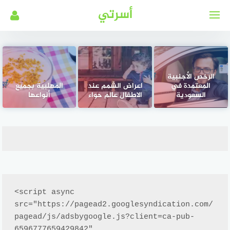
لتجاوز
أسرتي
لى
لمحتوى
الرخص الأجنبية
المعتمدة في
اعراض الشمم عند
المهلبية بجميع
السعودية
الاطفال عالم حواء
أنواعها
<script async 
src="https://pagead2.googlesyndication.com/
pagead/js/adsbygoogle.js?client=ca-pub-
6596777659429842"
