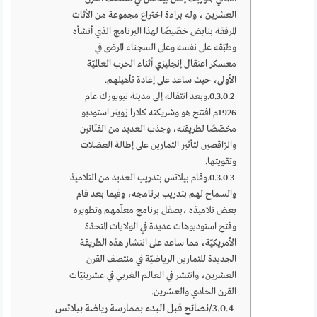
العشرين ، وله براءة اختراع مجموعة من الأثاث
المرفقة بنابض خصّيصًا لهذا البرنامج الذي أنشأه
وطبّقه على نفسه وعلى السجناء المرضى في
معسكر اعتقال إنجليزي أثناء الحرب العالميّة
الأولى، حيث ساعد على إعادة تأهيلهم.
وبعد انتقاله إلى مدينة نيويورك عام
1926م افتتح هو وشريكته كلارا زوينر استوديو
مخصّصًا لطريقته، وجذب العديد من الفنّانين
والرّاقصين لتأثير التمارين على إطالة العضلات
وتقويتها.
وقام بيلاتس بتدريب العديد من التلاميذ
والسماح لهم بتدريب برنامجه، وفيما بعد قام
بعض تلاميذه ،بصقل برنامج معلّمهم وتطويره
وفتح استوديوهات عديدة في الولايات المتحدّة
الأمريكيّة، مما ساعد على انتشار هذه الطريقة
الجديدة للتمارين الرياضيّة في منتصف القرن
العشرين، وانتشر في العالم الغربي في عشرينيّات
القرن الحادي والعشرين.
3/نصائح قبل البدء بممارسة رياضة بيلاتس