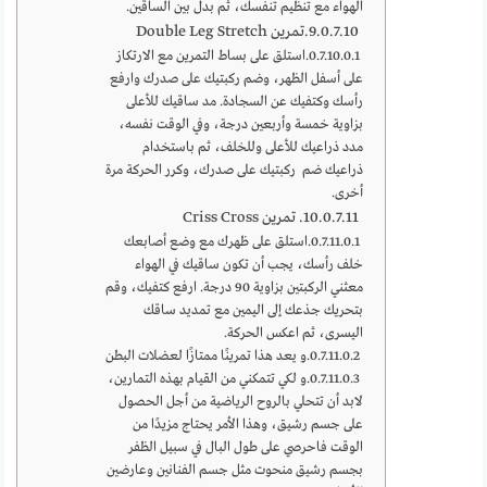
الهواء مع تنظيم تنفسك، ثم بدل بين الساقين.
9.تمرين Double Leg Stretch
استلق على بساط التمرين مع الارتكاز
على أسفل الظهر، وضم ركبتيك على صدرك وارفع
رأسك وكتفيك عن السجادة. مد ساقيك للأعلى
بزاوية خمسة وأربعين درجة، وفي الوقت نفسه،
مدد ذراعيك للأعلى وللخلف، ثم باستخدام
ذراعيك ضم ركبتيك على صدرك، وكرر الحركة مرة
أخرى.
10. تمرين Criss Cross
استلق على ظهرك مع وضع أصابعك
خلف رأسك، يجب أن تكون ساقيك في الهواء
معثني الركبتين بزاوية 90 درجة. ارفع كتفيك، وقم
بتحريك جذعك إلى اليمين مع تمديد ساقك
اليسرى، ثم اعكس الحركة.
و يعد هذا تمرينًا ممتازًا لعضلات البطن
و لكي تتمكني من القيام بهذه التمارين،
لابد أن تتحلي بالروح الرياضية من أجل الحصول
على جسم رشيق، وهذا الأمر يحتاج مزيدًا من
الوقت فاحرصي على طول البال في سبيل الظفر
بجسم رشيق منحوت مثل جسم الفنانين وعارضين