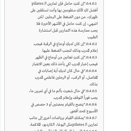
*إن كنتِ حامل فإن تمارين الـ pilates
أفضل لكِ لأنكِ ستقومين بها وأنت تستلقين على
ظهركِ، من دون الضغط على الرجلين. لكن
انتبهي، إن كنت حامل في الأشهر الأخيرة فلا
يجب ممارسة هذه التمارين قبل استشارة
الطبيب
*إن كان لديكِ أوجاع في الرقبة فيجب
إعلام المدرب وذلك لتجنب الضغط عليها.
*إن كنتِ تعانين من أوجاع في الظهر
فيجب إخبار المدرب لكي يأخذ ذلك بعين الاعتبار
*في حال كان لديكِ أية إصابات في
المفاصل، أو الركب، أو الرجلين فاعلمي المدرب
بذلك.
*في حال شعرت بألم ما في أي تمرين ما،
يجب فوراً التوقف وإعلام المدرب.
*ينصح بالقيام بحصتين أو 3 حصص في
الأسبوع كحد أقصى.
*يمكنكِ القيام برياضات أخرى إلى جانب
تمارين الـ pilatesمثل اليوغا، الكارديو، الملاكمة.