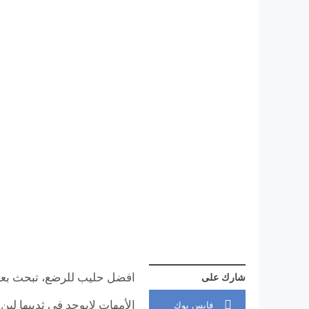
افضل حليب للرضع، تبحث بع
شارك على
الأمهات لايوجد في ثدييها لبن 
فايس بوك