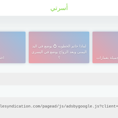
أسرتي
لماذا خاتم الخطوبه 💍 يوضع في اليد
اليمنى وبعد الزواج يوضع في اليسرى
ميلة بغمازات
؟
اخت
lesyndication.com/pagead/js/adsbygoogle.js?client=