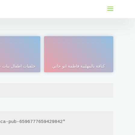
لتجاوز
لى
لمحتوى
كنافة بالمهلبية فاطمة ابو حاتي
خلفيات اطفال بنات ج
ca-pub-6596777659429842"
