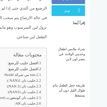
الرضيع من الثدي حتى إذا لم ي
تويتر
في حالة الارضاع يتم سحب الل
إقرأ أيضا
نزول لبن السرسوب وهو مايشبه
الطفل لبن صناعي.
شراء ملابس اطفال
وحديثي الولادة في
محتويات مقالة
مصر أون لاين
افضل حليب للرضع:
افضل حليب للرضع:
nan من شركة Nestlé:
حليب نان 1(NAN ):
طريقة جعل الطفل ينام
حليب نان (NAN 2):
طوال الليل دون أن
حليب نان (NAN3):
يستيقظ
حليب نان كومفورت (NAN Comfort):
حليب نان AR: