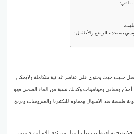
صناعي:
ليب:
موسي يستخدم للرضع والأطفال :
ضل حليب حيث يحتوي على عناصر غذائية متكاملة ولايمكن
 أملاح ومعادن وفيتامينات وكذلك نسبة من الماء الصحي فهو
ية طبيعية ضد الاسهال ومقاوم للبكتيريا والفيروسات ويريح
ه فلاينصح به اي طبيب طالما ينزل من ثدي الام لبن حتى ولو