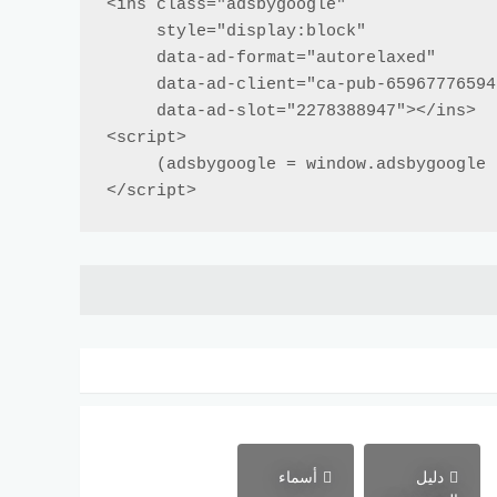
<ins class="adsbygoogle"

     style="display:block"

     data-ad-format="autorelaxed"

     data-ad-client="ca-pub-6596777659429842"

     data-ad-slot="2278388947"></ins>

<script>

     (adsbygoogle = window.adsbygoogle || []).push({});

</script>
دليل
أسماء