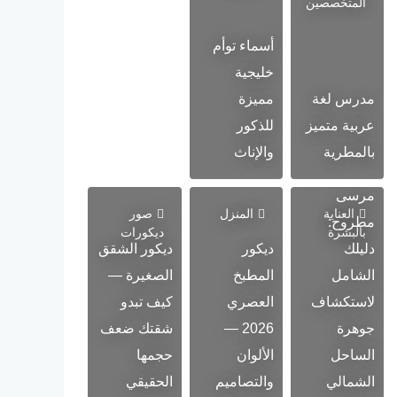
المتخصصين
أسماء توأم
خليجية
مدرس لغة
مميزة
عربية متميز
للذكور
بالمطرية
والإناث
أحلى مناطق
مرسى
العناية
المنزل
صور
مطروح:
بالبشرة
ديكورات
دليلك
ديكور
ديكور الشقق
الشامل
المطبخ
الصغيرة —
لاستكشاف
العصري
كيف تبدو
جوهرة
2026 —
شقتك ضعف
الساحل
الألوان
حجمها
الشمالي
والتصاميم
الحقيقي