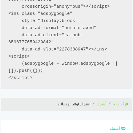
     crossorigin="anonymous"></script>

<ins class="adsbygoogle"

     style="display:block"

     data-ad-format="autorelaxed"

     data-ad-client="ca-pub-
6596777659429842"

     data-ad-slot="2278388947"></ins>

<script>

     (adsbygoogle = window.adsbygoogle || 
[]).push({});

</script>
الرئيسية
⁄
أسماء
⁄
اسماء اولاد برتغالية
أسماء