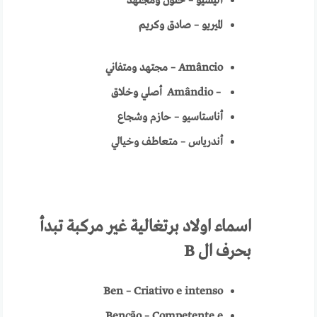
أليسيو – حنون ومجتهد
الميريو – صادق وكريم
Amâncio
– مجتهد ومتفاني
– Amândio
أصلي وخلاق
أناستاسيو – حازم وشجاع
أندرياس – متعاطف وخيالي
اسماء اولاد برتغالية غير مركبة تبدأ
بحرف ال
B
Ben – Criativo e intenso
Benção – Competente e