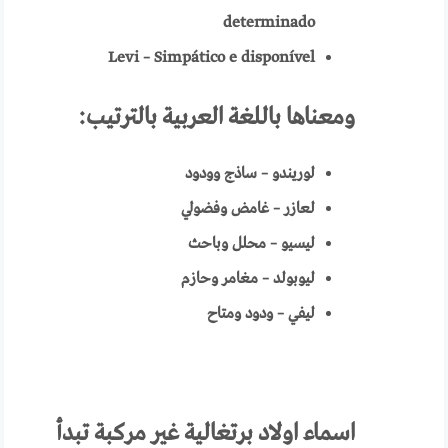
determinado
Levi – Simpático e disponível
ومعناها باللغة العربية
بالترتيب:
لوريندو – ساذج وودود
لعازر – غامض وفضولي
ليسيو – محلل وباحث
ليوبولد – مغامر وحازم
ليفي – ودود ومتاح
اسماء
اولاد برتغالية
غير مركبة تبدأ