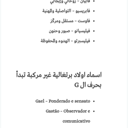
فابيان – روحاني وإيجابي
فابريسيو – التواصلية والمهنية
فاوست – مستقل ومركّز
فيليسيانو – صبور وحنون
فيليسبرتو – الهدوء والمحفوظة
اسماء
اولاد برتغالية
غير مركبة تبدأ
بحرف ال
G
Gael – Ponderado e sensato
Gastão – Observador e
comunicativo