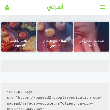
لتجاوز
أسرتي
لى
لمحتوى
علامات الحمل من
فوائد خل التفاح
اكلات باللحمه
العين
العضوي
المفرومة
<script async 
src="https://pagead2.googlesyndication.com/
pagead/js/adsbygoogle.js?client=ca-pub-
6596777659429842"
