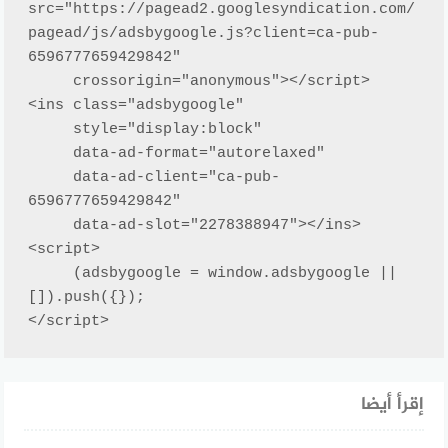
src="https://pagead2.googlesyndication.com/
pagead/js/adsbygoogle.js?client=ca-pub-
6596777659429842"

     crossorigin="anonymous"></script>

<ins class="adsbygoogle"

     style="display:block"

     data-ad-format="autorelaxed"

     data-ad-client="ca-pub-
6596777659429842"

     data-ad-slot="2278388947"></ins>

<script>

     (adsbygoogle = window.adsbygoogle || 
[]).push({});

</script>
إقرأ أيضا