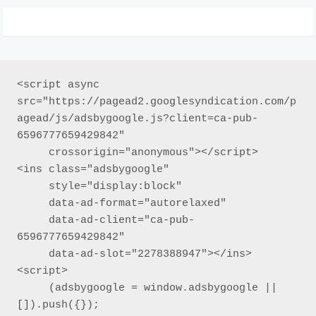
<script async 
src="https://pagead2.googlesyndication.com/p
agead/js/adsbygoogle.js?client=ca-pub-
6596777659429842"

     crossorigin="anonymous"></script>

<ins class="adsbygoogle"

     style="display:block"

     data-ad-format="autorelaxed"

     data-ad-client="ca-pub-
6596777659429842"

     data-ad-slot="2278388947"></ins>

<script>

     (adsbygoogle = window.adsbygoogle || 
[]).push({});
