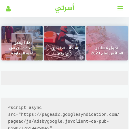
لتجاوز
أسرتي
لى
لمحتوى
ماذا يفعل
اجمل فساتين
شركات الدليفري
المخطوبين في
العرائس لعام 2023
في مصر
فترة الخطوبة
<script async 
src="https://pagead2.googlesyndication.com/
pagead/js/adsbygoogle.js?client=ca-pub-
6596777659429842"
