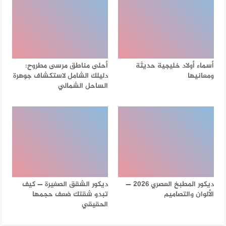
أسماء أولاد خليجية حديثة
أحلى مناطق مرسى مطروح:
ومعانيها
دليلك الشامل لاستكشاف جوهرة
الساحل الشمالي
ديكور المطبخ العصري 2026 —
ديكور الشقق الصغيرة — كيف
الألوان والتصاميم
تبدو شقتك ضعف حجمها
الحقيقي