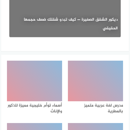
ديكور الشقق الصغيرة — كيف تبدو شقتك ضعف حجمها
الحقيقي
مدرس لغة عربية متميز
أسماء توأم خليجية مميزة للذكور
بالمطرية
والإناث