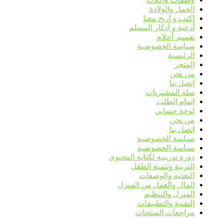
الحمل والولادة
اكتب و اربح معنا
أدعية و أذكار المسلم
تفسير أحلام
سياسة الخصوصية
الرئيسية
المتجر
من نحن
إتصل بنا
سلة المشتريات
إتمام الطلب
لوحة حسابي
من نحن
إتصل بنا
سياسة الخصوصية
سياسة الخصوصية
دورة تدريبية لكتابة المحتوى
التربية وتنمية الطفل
التغذية والوصفات
المال والعمل من المنزل
المنزل والتنظيم
التقنية والتطبيقات
مراجعات المنتجات