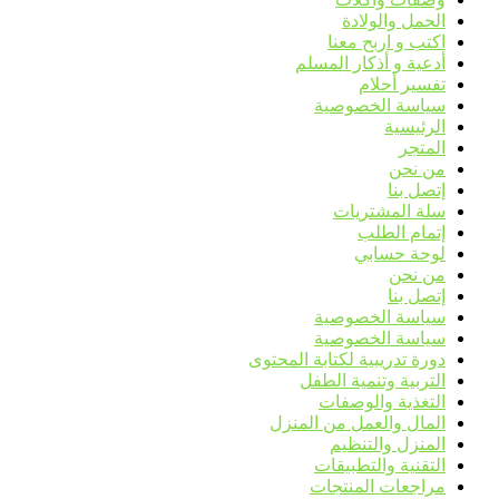
الحمل والولادة
اكتب و اربح معنا
أدعية و أذكار المسلم
تفسير أحلام
سياسة الخصوصية
الرئيسية
المتجر
من نحن
إتصل بنا
سلة المشتريات
إتمام الطلب
لوحة حسابي
من نحن
إتصل بنا
سياسة الخصوصية
سياسة الخصوصية
دورة تدريبية لكتابة المحتوى
التربية وتنمية الطفل
التغذية والوصفات
المال والعمل من المنزل
المنزل والتنظيم
التقنية والتطبيقات
مراجعات المنتجات