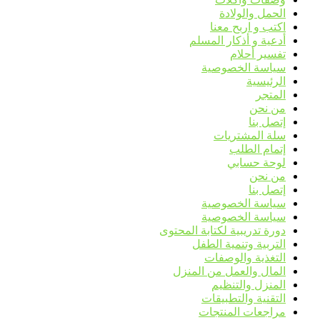
الحمل والولادة
اكتب و اربح معنا
أدعية و أذكار المسلم
تفسير أحلام
سياسة الخصوصية
الرئيسية
المتجر
من نحن
إتصل بنا
سلة المشتريات
إتمام الطلب
لوحة حسابي
من نحن
إتصل بنا
سياسة الخصوصية
سياسة الخصوصية
دورة تدريبية لكتابة المحتوى
التربية وتنمية الطفل
التغذية والوصفات
المال والعمل من المنزل
المنزل والتنظيم
التقنية والتطبيقات
مراجعات المنتجات