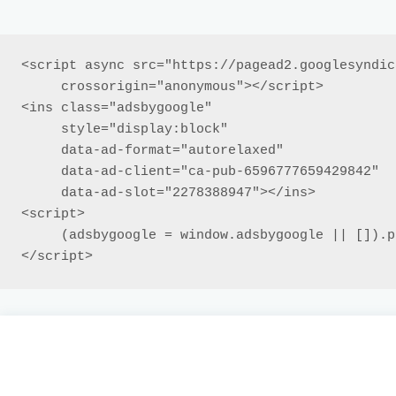
<script async src="https://pagead2.googlesyndic
     crossorigin="anonymous"></script>

<ins class="adsbygoogle"

     style="display:block"

     data-ad-format="autorelaxed"

     data-ad-client="ca-pub-6596777659429842"

     data-ad-slot="2278388947"></ins>

<script>

     (adsbygoogle = window.adsbygoogle || []).push({});

</script>