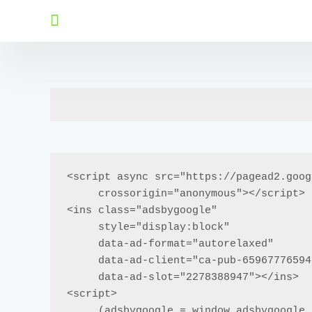
<script async src="https://pagead2.goog
     crossorigin="anonymous"></script>

<ins class="adsbygoogle"

     style="display:block"

     data-ad-format="autorelaxed"

     data-ad-client="ca-pub-6596777659429842"

     data-ad-slot="2278388947"></ins>

<script>

     (adsbygoogle = window.adsbygoogle || []).push({});
