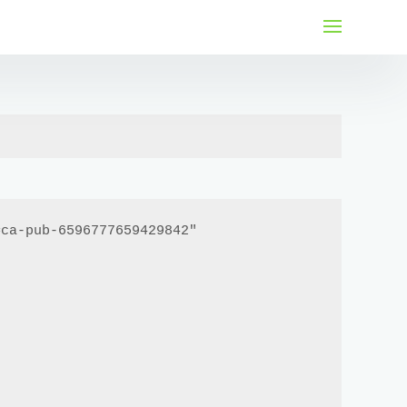
لتجاوز
لى
لمحتوى
ca-pub-6596777659429842"
