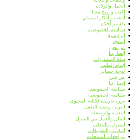
الحمل والولادة
اكتب و اربح معنا
أدعية و أذكار المسلم
تفسير أحلام
سياسة الخصوصية
الرئيسية
المتجر
من نحن
إتصل بنا
سلة المشتريات
إتمام الطلب
لوحة حسابي
من نحن
إتصل بنا
سياسة الخصوصية
سياسة الخصوصية
دورة تدريبية لكتابة المحتوى
التربية وتنمية الطفل
التغذية والوصفات
المال والعمل من المنزل
المنزل والتنظيم
التقنية والتطبيقات
مراجعات المنتجات