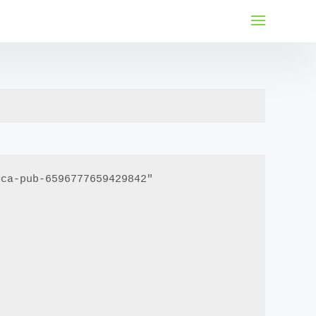
لتجاوز
لى
لمحتوى
ca-pub-6596777659429842"
