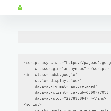
<script async src="https://pagead2.goog
     crossorigin="anonymous"></script>

<ins class="adsbygoogle"

     style="display:block"

     data-ad-format="autorelaxed"

     data-ad-client="ca-pub-6596777659429842"

     data-ad-slot="2278388947"></ins>

<script>

     (adsbygoogle = window.adsbygoogle || []).push({});
