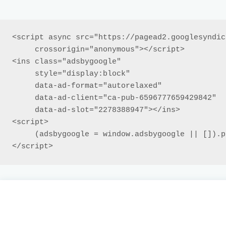
<script async src="https://pagead2.googlesyndic
     crossorigin="anonymous"></script>

<ins class="adsbygoogle"

     style="display:block"

     data-ad-format="autorelaxed"

     data-ad-client="ca-pub-6596777659429842"

     data-ad-slot="2278388947"></ins>

<script>

     (adsbygoogle = window.adsbygoogle || []).push({});

</script>