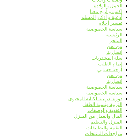
الحمل والولادة
اكتب و اربح معنا
أدعية و أذكار المسلم
تفسير أحلام
سياسة الخصوصية
الرئيسية
المتجر
من نحن
إتصل بنا
سلة المشتريات
إتمام الطلب
لوحة حسابي
من نحن
إتصل بنا
سياسة الخصوصية
سياسة الخصوصية
دورة تدريبية لكتابة المحتوى
التربية وتنمية الطفل
التغذية والوصفات
المال والعمل من المنزل
المنزل والتنظيم
التقنية والتطبيقات
مراجعات المنتجات