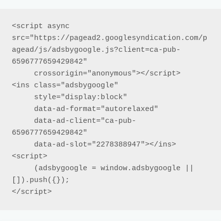
<script async 
src="https://pagead2.googlesyndication.com/p
agead/js/adsbygoogle.js?client=ca-pub-
6596777659429842"

     crossorigin="anonymous"></script>

<ins class="adsbygoogle"

     style="display:block"

     data-ad-format="autorelaxed"

     data-ad-client="ca-pub-
6596777659429842"

     data-ad-slot="2278388947"></ins>

<script>

     (adsbygoogle = window.adsbygoogle || 
[]).push({});

</script>