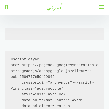
لتجاوز
أسرتي
لى
لمحتوى
<script async 
src="https://pagead2.googlesyndication.c
om/pagead/js/adsbygoogle.js?client=ca-
pub-6596777659429842"

     crossorigin="anonymous"></script>

<ins class="adsbygoogle"

     style="display:block"

     data-ad-format="autorelaxed"

     data-ad-client="ca-pub-