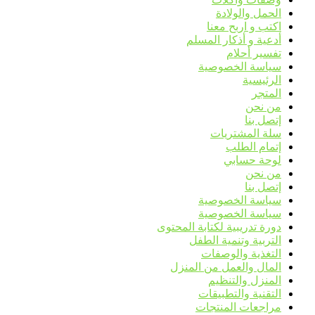
الحمل والولادة
اكتب و اربح معنا
أدعية و أذكار المسلم
تفسير أحلام
سياسة الخصوصية
الرئيسية
المتجر
من نحن
إتصل بنا
سلة المشتريات
إتمام الطلب
لوحة حسابي
من نحن
إتصل بنا
سياسة الخصوصية
سياسة الخصوصية
دورة تدريبية لكتابة المحتوى
التربية وتنمية الطفل
التغذية والوصفات
المال والعمل من المنزل
المنزل والتنظيم
التقنية والتطبيقات
مراجعات المنتجات