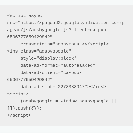
<script async 
src="https://pagead2.googlesyndication.com/p
agead/js/adsbygoogle.js?client=ca-pub-
6596777659429842"

     crossorigin="anonymous"></script>

<ins class="adsbygoogle"

     style="display:block"

     data-ad-format="autorelaxed"

     data-ad-client="ca-pub-
6596777659429842"

     data-ad-slot="2278388947"></ins>

<script>

     (adsbygoogle = window.adsbygoogle || 
[]).push({});

</script>