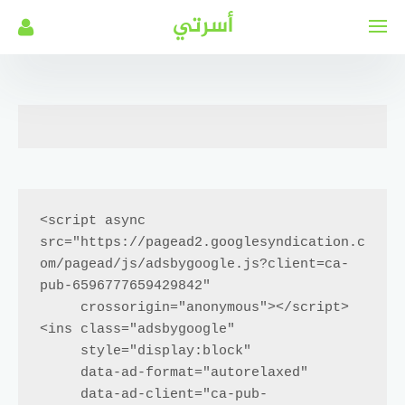
لتجاوز
أسرتي
لى
لمحتوى
<script async 
src="https://pagead2.googlesyndication.c
om/pagead/js/adsbygoogle.js?client=ca-
pub-6596777659429842"

     crossorigin="anonymous"></script>

<ins class="adsbygoogle"

     style="display:block"

     data-ad-format="autorelaxed"

     data-ad-client="ca-pub-