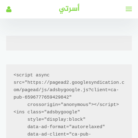
لتجاوز
أسرتي
لى
لمحتوى
<script async 
src="https://pagead2.googlesyndication.c
om/pagead/js/adsbygoogle.js?client=ca-
pub-6596777659429842"

     crossorigin="anonymous"></script>

<ins class="adsbygoogle"

     style="display:block"

     data-ad-format="autorelaxed"

     data-ad-client="ca-pub-