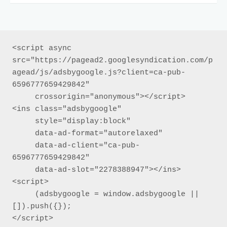
<script async 
src="https://pagead2.googlesyndication.com/p
agead/js/adsbygoogle.js?client=ca-pub-
6596777659429842"

     crossorigin="anonymous"></script>

<ins class="adsbygoogle"

     style="display:block"

     data-ad-format="autorelaxed"

     data-ad-client="ca-pub-
6596777659429842"

     data-ad-slot="2278388947"></ins>

<script>

     (adsbygoogle = window.adsbygoogle || 
[]).push({});

</script>