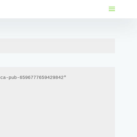
لتجاوز
لى
لمحتوى
ca-pub-6596777659429842"
