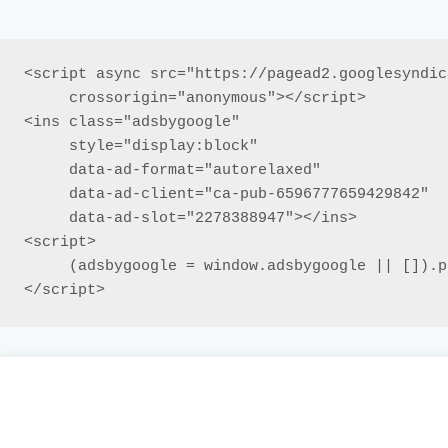
<script async src="https://pagead2.googlesyndic
     crossorigin="anonymous"></script>

<ins class="adsbygoogle"

     style="display:block"

     data-ad-format="autorelaxed"

     data-ad-client="ca-pub-6596777659429842"

     data-ad-slot="2278388947"></ins>

<script>

     (adsbygoogle = window.adsbygoogle || []).push({});

</script>