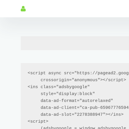
<script async src="https://pagead2.goog
     crossorigin="anonymous"></script>

<ins class="adsbygoogle"

     style="display:block"

     data-ad-format="autorelaxed"

     data-ad-client="ca-pub-6596777659429842"

     data-ad-slot="2278388947"></ins>

<script>

     (adsbygoogle = window.adsbygoogle || []).push({});
