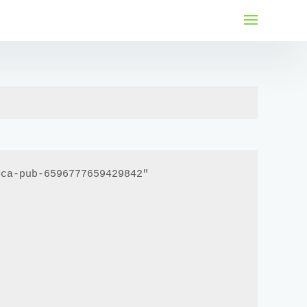
لتجاوز
لى
لمحتوى
ca-pub-6596777659429842"
