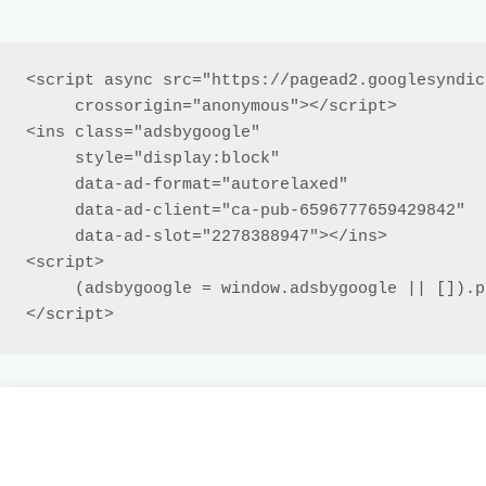
<script async src="https://pagead2.googlesyndic
     crossorigin="anonymous"></script>

<ins class="adsbygoogle"

     style="display:block"

     data-ad-format="autorelaxed"

     data-ad-client="ca-pub-6596777659429842"

     data-ad-slot="2278388947"></ins>

<script>

     (adsbygoogle = window.adsbygoogle || []).push({});

</script>