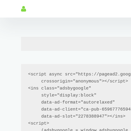
<script async src="https://pagead2.goog
     crossorigin="anonymous"></script>

<ins class="adsbygoogle"

     style="display:block"

     data-ad-format="autorelaxed"

     data-ad-client="ca-pub-6596777659429842"

     data-ad-slot="2278388947"></ins>

<script>

     (adsbygoogle = window.adsbygoogle || []).push({});
