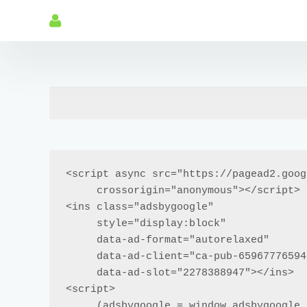
<script async src="https://pagead2.goog
     crossorigin="anonymous"></script>

<ins class="adsbygoogle"

     style="display:block"

     data-ad-format="autorelaxed"

     data-ad-client="ca-pub-6596777659429842"

     data-ad-slot="2278388947"></ins>

<script>

     (adsbygoogle = window.adsbygoogle || []).push({});
