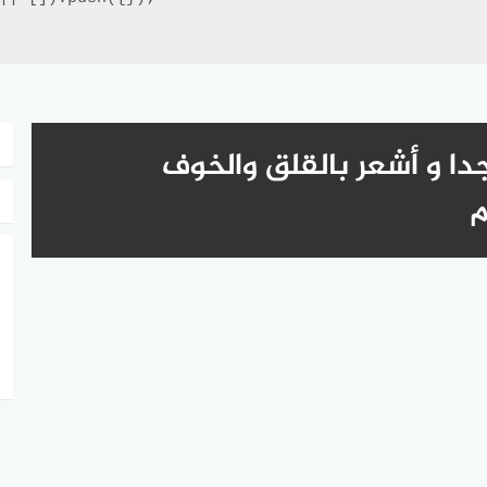
ا و أشعر بالقلق والخوف
م