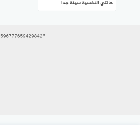
حالتي النفسية سيئة جدا
596777659429842"
