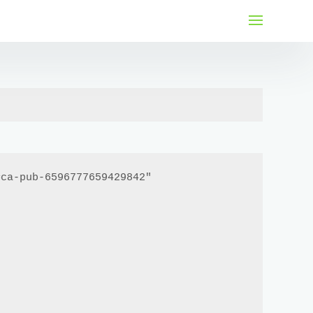
لتجاوز
لى
لمحتوى
ca-pub-6596777659429842"
