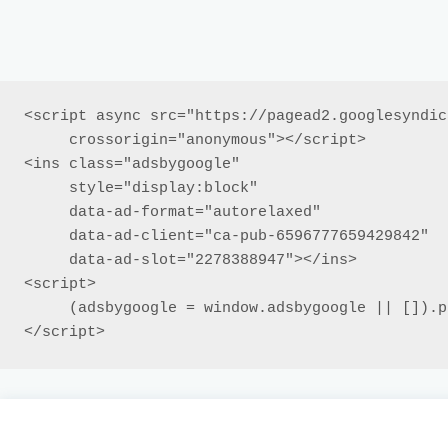
<script async src="https://pagead2.googlesyndic
     crossorigin="anonymous"></script>

<ins class="adsbygoogle"

     style="display:block"

     data-ad-format="autorelaxed"

     data-ad-client="ca-pub-6596777659429842"

     data-ad-slot="2278388947"></ins>

<script>

     (adsbygoogle = window.adsbygoogle || []).push({});

</script>