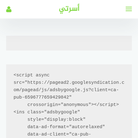
لتجاوز
أسرتي
لى
لمحتوى
<script async 
src="https://pagead2.googlesyndication.c
om/pagead/js/adsbygoogle.js?client=ca-
pub-6596777659429842"

     crossorigin="anonymous"></script>

<ins class="adsbygoogle"

     style="display:block"

     data-ad-format="autorelaxed"

     data-ad-client="ca-pub-