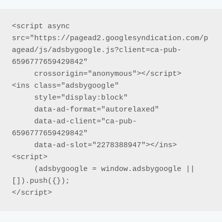
<script async 
src="https://pagead2.googlesyndication.com/p
agead/js/adsbygoogle.js?client=ca-pub-
6596777659429842"

     crossorigin="anonymous"></script>

<ins class="adsbygoogle"

     style="display:block"

     data-ad-format="autorelaxed"

     data-ad-client="ca-pub-
6596777659429842"

     data-ad-slot="2278388947"></ins>

<script>

     (adsbygoogle = window.adsbygoogle || 
[]).push({});

</script>