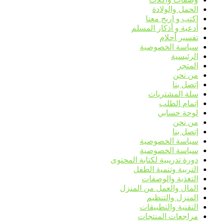
الحمل والولادة
اكتب و اربح معنا
أدعية و أذكار المسلم
تفسير أحلام
سياسة الخصوصية
الرئيسية
المتجر
من نحن
إتصل بنا
سلة المشتريات
إتمام الطلب
لوحة حسابي
من نحن
إتصل بنا
سياسة الخصوصية
سياسة الخصوصية
دورة تدريبية لكتابة المحتوى
التربية وتنمية الطفل
التغذية والوصفات
المال والعمل من المنزل
المنزل والتنظيم
التقنية والتطبيقات
مراجعات المنتجات