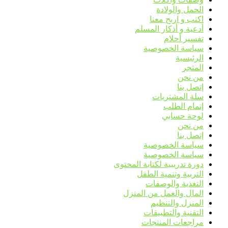
الحمل والولادة
اكتب و اربح معنا
أدعية و أذكار المسلم
تفسير أحلام
سياسة الخصوصية
الرئيسية
المتجر
من نحن
إتصل بنا
سلة المشتريات
إتمام الطلب
لوحة حسابي
من نحن
إتصل بنا
سياسة الخصوصية
سياسة الخصوصية
دورة تدريبية لكتابة المحتوى
التربية وتنمية الطفل
التغذية والوصفات
المال والعمل من المنزل
المنزل والتنظيم
التقنية والتطبيقات
مراجعات المنتجات