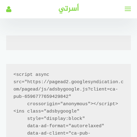
لتجاوز
أسرتي
لى
لمحتوى
<script async 
src="https://pagead2.googlesyndication.c
om/pagead/js/adsbygoogle.js?client=ca-
pub-6596777659429842"

     crossorigin="anonymous"></script>

<ins class="adsbygoogle"

     style="display:block"

     data-ad-format="autorelaxed"

     data-ad-client="ca-pub-