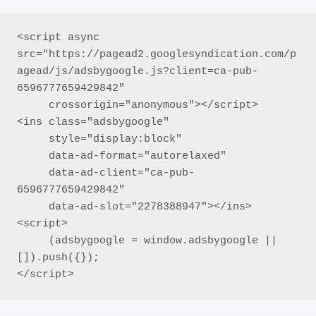
<script async 
src="https://pagead2.googlesyndication.com/p
agead/js/adsbygoogle.js?client=ca-pub-
6596777659429842"

     crossorigin="anonymous"></script>

<ins class="adsbygoogle"

     style="display:block"

     data-ad-format="autorelaxed"

     data-ad-client="ca-pub-
6596777659429842"

     data-ad-slot="2278388947"></ins>

<script>

     (adsbygoogle = window.adsbygoogle || 
[]).push({});

</script>